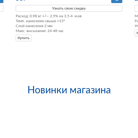
Узнать свою скидку
Расход: 0,98 кг +/— 2,9% на 3,5-4  м.кв

М
Темп. нанесения свыше +15°

Ра
Слой нанесения 2 мм

У
Макс. высыхание: 24-48 час
Купить
Новинки магазина