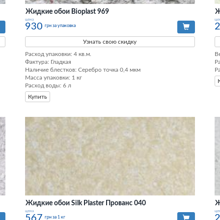
Жидкие обои Bioplast 969
Ж
цена
це
930
грн за упаковка
Узнать свою скидку
Расход упаковки: 4 кв.м. 

В
Фактура: Гладкая 

Р
Наличие блестков: Серебро точка 0,4 мкм 

Р
Масса упаковки: 1 кг 

Расход воды: 6 л
Купить
Жидкие обои Silk Plaster Прованс 040
Ж
цена
це
567
грн за 1 кг