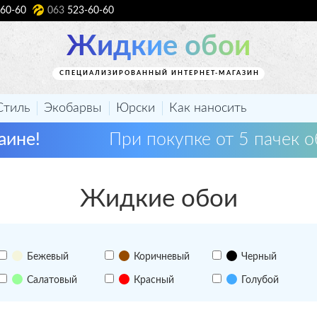
60-60
063
523-60-60
Жидкие обои
СПЕЦИАЛИЗИРОВАННЫЙ ИНТЕРНЕТ-МАГАЗИН
Стиль
Экобарвы
Юрски
Как наносить
аине!
При покупке от 5 пачек о
Жидкие обои
Бежевый
Коричневый
Черный
Салатовый
Красный
Голубой