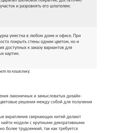
асцарапал шелковое покрытие, достаточно
участок и разровнять его шпателем;
урка уместна в любом доме и офисе. При
осто покрыть стены одним цветом, но и
ия доступных к заказу вариантов для
ых картин.
ьет по кошельку.
ения лаконичных и замысловатых дизайн-
 цветовые решения между собой для получения
ые вкрапления сверкающих нитей делают
 найти модели с крупными декоративными
о более трудоемкий, так как требуется