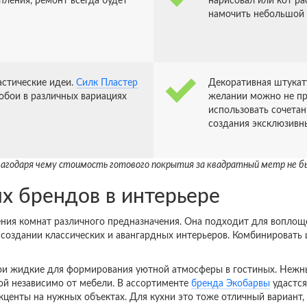
пления, ремонт всегда будет
нарисовал или кот р
намочить небольшой 
стические идеи.
Силк Пластер
Декоративная штукат
обои в различных вариациях
желании можно не пр
использовать сочетан
создания эксклюзивн
лагодаря чему стоимость готового покрытия за квадратный метр не б
х брендов в интерьере
ния комнат различного предназначения. Она подходит для воплощ
 создании классических и авангардных интерьеров. Комбинировать
и жидкие для формирования уютной атмосферы в гостиных. Нежн
ой независимо от мебели. В ассортименте
бренда Экобарвы
удастся
центы на нужных объектах. Для кухни это тоже отличный вариант, н