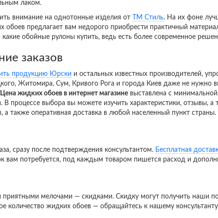
льным лаком.
ить внимание на однотонные изделия от
ТМ Стиль
. На их фоне лу
ких обоев предлагает вам недорого приобрести практичный материал
 какие обойные рулоны купить, ведь есть более современное решен
ние заказов
ить продукцию Юрски
и остальных известных производителей, упр
ого, Житомира, Сум, Кривого Рога и города Киев даже не нужно вы
Цена жидких обоев в интернет магазине
выставлена с минимальной 
 В процессе выбора вы можете изучить характеристики, отзывы, а
, а также оперативная доставка в любой населенный пункт страны.
каза, сразу после подтверждения консультантом.
Бесплатная достав
вок вам потребуется, под каждым товаром пишется расход и допол
й приятными мелочами — скидками. Скидку могут получить наши по
ое количество жидких обоев — обращайтесь к нашему консультанту