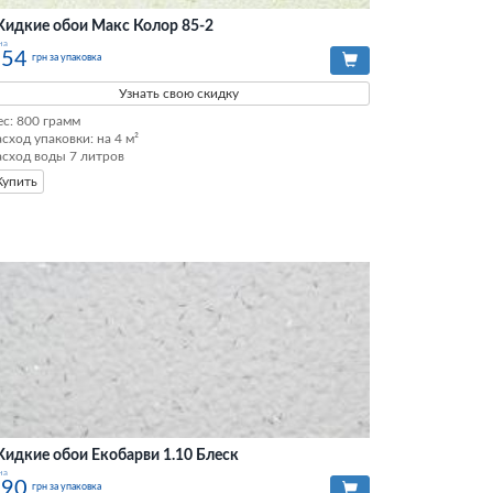
идкие обои Макс Колор 85-2
на
254
грн за упаковка
Узнать свою скидку
ес: 800 грамм

асход упаковки: на 4 м²

асход воды 7 литров
Купить
идкие обои Екобарви 1.10 Блеск
на
290
грн за упаковка