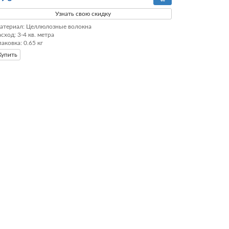
Узнать свою скидку
атериал: Целлюлозные волокна

сход: 3-4 кв. метра

паковка: 0.65 кг
Купить