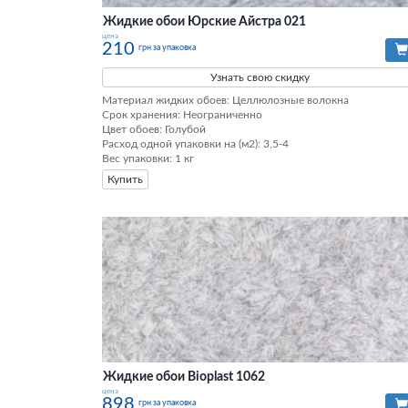
Жидкие обои Юрские Айстра 021
цена
210
грн за упаковка
Узнать свою скидку
Материал жидких обоев: Целлюлозные волокна

Срок хранения: Неограниченно

Цвет обоев: Голубой

Расход одной упаковки на (м2): 3,5-4

Вес упаковки: 1 кг
Купить
Жидкие обои Bioplast 1062
цена
898
грн за упаковка