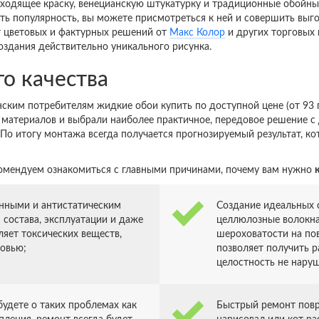
сходящее краску, венецианскую штукатурку и традиционные обойны
ь популярность, вы можете присмотреться к ней и совершить выг
т цветовых и фактурных решений от
Макс Колор
и других торговых 
здания действительно уникального рисунка.
о качества
ским потребителям жидкие обои купить по доступной цене (от 93 г
материалов и выбрали наиболее практичное, передовое решение с 
. По итогу монтажа всегда получается прогнозируемый результат, к
екомендуем ознакомиться с главными причинами, почему вам нужно
енными и антистатическим
Создание идеальных с
 состава, эксплуатации и даже
целлюлозные волокна
ляет токсических веществ,
шероховатости на по
ровью;
позволяет получить р
целостность не наруш
удете о таких проблемах как
Быстрый ремонт повр