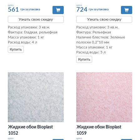
цена
цена
561
724
грн за упаковка
грн за упаковка
Узнать свою скидку
Узнать свою скидку
Расход упаковки: 3 кв.м. 

Расход упаковки: 3 кв.м. 

Фактура: Гладкая, рельефная 

Фактура: Рельефная 

Масса упаковки: 1 кг 

Наличие блестков: Зеленые 
Расход воды: 4 л
полоски 0,2*10 мм 

Масса упаковки: 1 кг 

Купить
Расход воды: 5 л
Купить
Жидкие обои Bioplast
Жидкие обои Bioplast
1052
1059
цена
цена