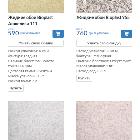
Жидкие обои Bioplast
Жидкие обои Bioplast 955
Анжелика 111
цена
цена
590
760
грн за упаковка
грн за упаковка
Узнать свою скидку
Узнать свою скидку
Расход упаковки: 4 кв.м. 

Расход упаковки: 3 кв.м. 

Фактура: Гладкая 

Фактура: Рельефная 

Наличие блестков: Золото 
Наличие блестков: Отсутсвуют 

точка 0,4 мкм 

Масса упаковки: 1 кг 

Цветовая гамма: Желтый 

Расход воды: 6 л
Масса упаковки: 1 кг 

Купить
Расход воды: 7 л
Купить