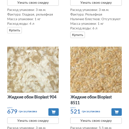
Узнать свою скидку
Узнать свою скидку
Расход упаковки: 3 кв.м. 

Расход упаковки: 3 кв.м. 

Фактура: Гладкая, рельефная 

Фактура: Рельефная 

Масса упаковки: 1 кг 

Наличие блестков: Отсутсвуют 

Расход воды: 4 л
Масса упаковки: 1 кг 

Расход воды: 6 л
Купить
Купить
Жидкие обои Bioplast 904
Жидкие обои Bioplast
8511
цена
цена
679
521
грн за упаковка
грн за упаковка
Узнать свою скидку
Узнать свою скидку
Расход упаковки: 3 кв.м. 

Расход упаковки: 5.5 кв.м. 
