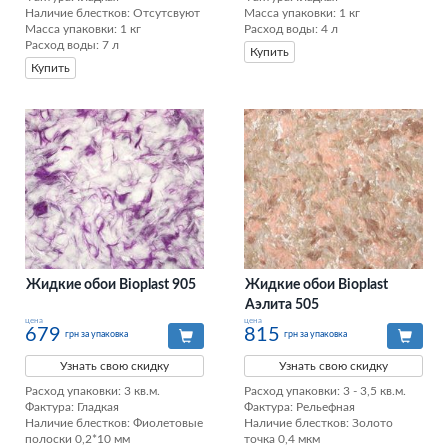
Наличие блестков: Отсутсвуют 

Масса упаковки: 1 кг 

Масса упаковки: 1 кг 

Расход воды: 4 л
Расход воды: 7 л
Купить
Купить
Жидкие обои Bioplast 905
Жидкие обои Bioplast
Aэлита 505
цена
цена
679
815
грн за упаковка
грн за упаковка
Узнать свою скидку
Узнать свою скидку
Расход упаковки: 3 кв.м. 

Расход упаковки: 3 - 3,5 кв.м. 

Фактура: Гладкая 

Фактура: Рельефная 

Наличие блестков: Фиолетовые 
Наличие блестков: Золото 
полоски 0,2*10 мм 

точка 0,4 мкм 
