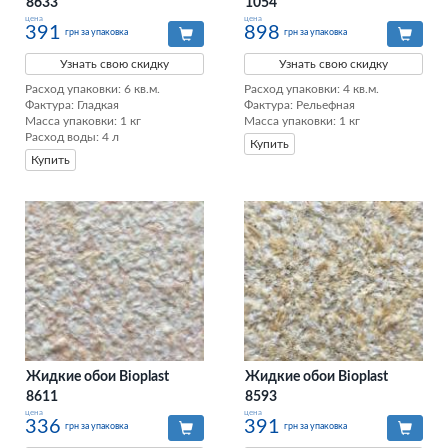
8633
1054
цена
цена
391
898
грн за упаковка
грн за упаковка
Узнать свою скидку
Узнать свою скидку
Расход упаковки: 6 кв.м. 

Расход упаковки: 4 кв.м. 

Фактура: Гладкая 

Фактура: Рельефная

Масса упаковки: 1 кг 

Масса упаковки: 1 кг
Расход воды: 4 л
Купить
Купить
Жидкие обои Bioplast
Жидкие обои Bioplast
8611
8593
цена
цена
336
391
грн за упаковка
грн за упаковка