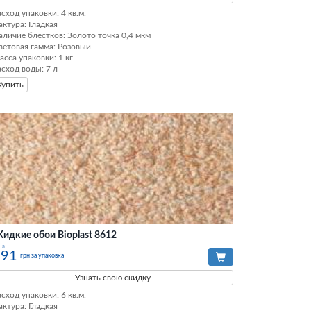
сход упаковки: 4 кв.м. 

актура: Гладкая 

аличие блестков: Золото точка 0,4 мкм 

ветовая гамма: Розовый 

асса упаковки: 1 кг 

асход воды: 7 л
Купить
идкие обои Bioplast 8612
на
391
грн за упаковка
Узнать свою скидку
сход упаковки: 6 кв.м. 

актура: Гладкая 
