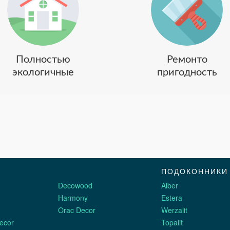
Полностью
Ремонто
экологичные
пригодность
ПОДОКОННИКИ
Decowood
Alber
Harmony
Estera
Orac Decor
Werzalit
ecor
Topalit