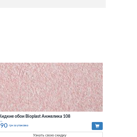
идкие обои Bioplast Анжелика 108
на
590
грн за упаковка
Узнать свою скидку