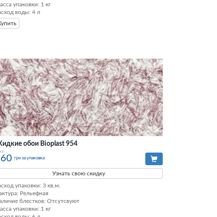
асса упаковки: 1 кг 

асход воды: 4 л
Купить
идкие обои Bioplast 954
на
760
грн за упаковка
Узнать свою скидку
сход упаковки: 3 кв.м. 

актура: Рельефная 

аличие блестков: Отсутсвуют 

асса упаковки: 1 кг 

асход воды: 6 л