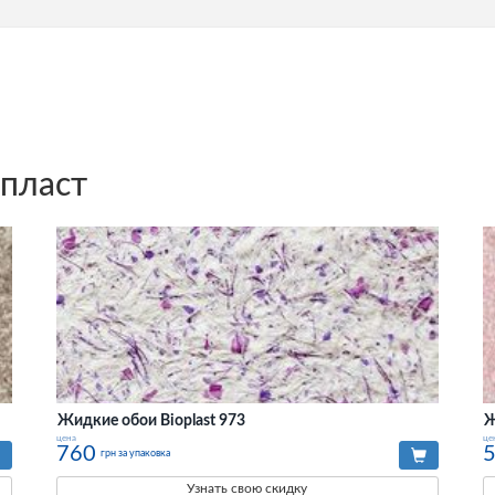
пласт
Жидкие обои Bioplast 973
Ж
цена
це
760
грн за упаковка
Узнать свою скидку