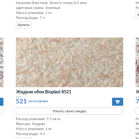
Наличие блестков: Золото точка 0,4 мкм 

М
Цветовая гамма: Зеленый 

Р
Масса упаковки: 1 кг 

Расход воды: 7 л
Купить
Жидкие обои Bioplast 8521
Ж
цена
це
521
грн за упаковка
Узнать свою скидку
Расход упаковки: 5.5 кв.м. 

Ра
Фактура: Гладкая 

Ф
Масса упаковки: 1 кг 

Н
Расход воды: 4 л
М
Р