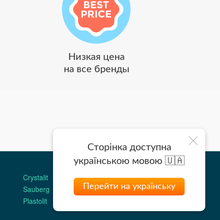
Низкая цена
на все бренды
Сторінка доступна
українською мовою 🇺🇦
МАГАЗИНЫ
Crystalit
Двери Omis
Перейти на українську
Sauberg
Stickerwall
Plastolit
Жидкие обои