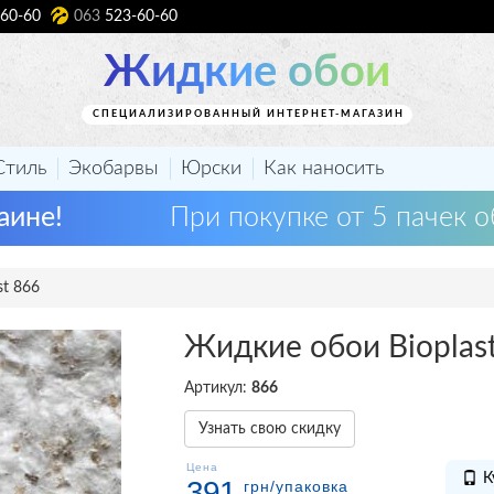
60-60
063
523-60-60
Жидкие обои
СПЕЦИАЛИЗИРОВАННЫЙ ИНТЕРНЕТ-МАГАЗИН
Стиль
Экобарвы
Юрски
Как наносить
аине!
При покупке от 5 пачек о
st 866
Жидкие обои Bioplas
Артикул:
866
Узнать свою скидку
Цена
К
391
грн
/упаковка