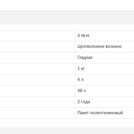
6 кв.м.
Целлюлозное волокно
Гладкая
1 кг
4 л
48 ч
2 года
Пакет полиэтиленовый