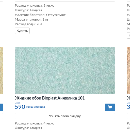
Расход упаковки: 3 кв.м. 

Ра
Фактура: Гладкая 

Ф
Наличие блестков: Отсутсвуют 

Н
Масса упаковки: 1 кг 

Ц
Расход воды: 6 л
М
Р
Купить
Жидкие обои Bioplast Анжелика 101
Ж
цена
це
590
грн за упаковка
Узнать свою скидку
Расход упаковки: 4 кв.м. 

Ра
Фактура: Гладкая 

Ф