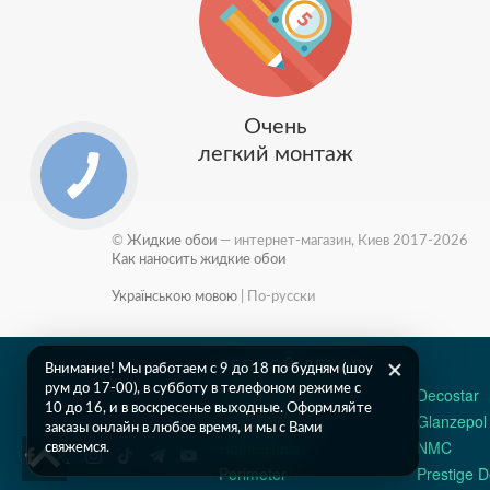
Очень
легкий монтаж
©
Жидкие обои
— интернет-магазин, Киев 2017-2026
Как наносить жидкие обои
Українською мовою
|
По-русски
ЛЕПНОЙ ДЕКОР
Внимание! Мы работаем c 9 до 18 по будням (шоу
рум до 17-00), в субботу в телефоном режиме с
Classic Home
Decostar
10 до 16, и в воскресенье выходные. Оформляйте
Gaudi Decor
Glanzepol
заказы онлайн в любое время, и мы с Вами
Home Decor
NMC
свяжемся.
Perimeter
Prestige D