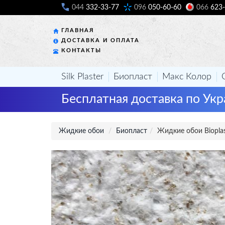
044
332-33-77
096
050-60-60
066
623-
ГЛАВНАЯ
ДОСТАВКА И ОПЛАТА
КОНТАКТЫ
Silk Plaster
Биопласт
Макс Колор
Бесплатная доставка по Укр
Жидкие обои
Биопласт
Жидкие обои Biopla