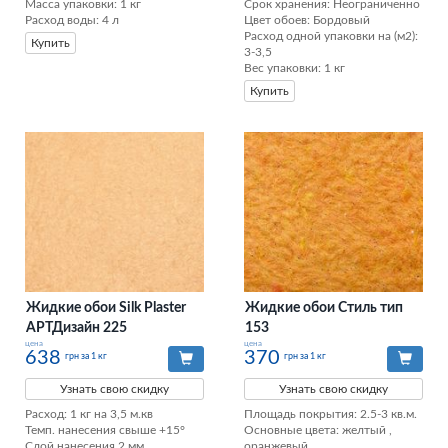
Масса упаковки: 1 кг 

Срок хранения: Неограниченно

Расход воды: 4 л
Цвет обоев: Бордовый

Расход одной упаковки на (м2): 
Купить
3-3,5

Вес упаковки: 1 кг
Купить
Жидкие обои Silk Plaster
Жидкие обои Стиль тип
АРТДизайн 225
153
цена
цена
638
370
грн за 1 кг
грн за 1 кг
Узнать свою скидку
Узнать свою скидку
Расход: 1 кг на 3,5 м.кв

Площадь покрытия: 2.5-3 кв.м.

Темп. нанесения свыше +15°

Основные цвета: желтый , 
Слой нанесения 2 мм

оранжевый
