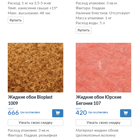
Расход: 1 кг на 3,5-5 м.кв

Расход упаковки: 3 кв.м. 

Темп. нанесения свыше +15°

Фактура: Гладкая 

Макс. высыхание: 48 час
Наличие блестков: Отсутсвуют 

Масса упаковки: 1 кг 

Купить
Расход воды: 5 л
Купить
Жидкие обои Bioplast
Жидкие обои Юрские
1009
Бегония 107
цена
цена
666
420
грн за упаковка
грн за упаковка
Узнать свою скидку
Узнать свою скидку
Расход упаковки: 3 кв.м. 

Материал жидких обоев: 
Фактура: Гладкая, рельефная 

Целлюлозные волокна
