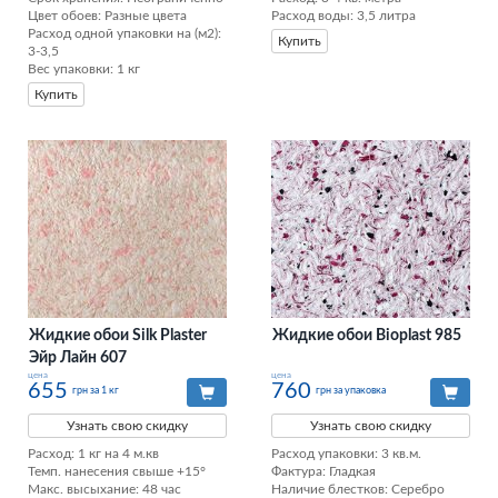
Цвет обоев: Разные цвета

Расход воды: 3,5 литра
Расход одной упаковки на (м2): 
Купить
3-3,5

Вес упаковки: 1 кг
Купить
Жидкие обои Silk Plaster
Жидкие обои Bioplast 985
Эйр Лайн 607
цена
цена
655
760
грн за 1 кг
грн за упаковка
Узнать свою скидку
Узнать свою скидку
Расход: 1 кг на 4 м.кв

Расход упаковки: 3 кв.м. 

Темп. нанесения свыше +15°

Фактура: Гладкая 

Макс. высыхание: 48 час
Наличие блестков: Серебро 