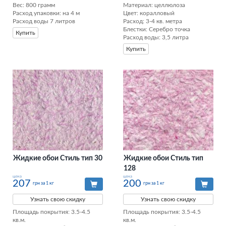
Вес: 800 грамм

Материал: целлюлоза

Расход упаковки: на 4 м

Цвет: коралловый

Расход воды 7 литров
Расход: 3-4 кв. метра

Блестки: Серебро точка

Купить
Расход воды: 3,5 литра
Купить
Жидкие обои Стиль тип 30
Жидкие обои Стиль тип
128
цена
цена
207
200
грн за 1 кг
грн за 1 кг
Узнать свою скидку
Узнать свою скидку
Площадь покрытия: 3.5-4.5 
Площадь покрытия: 3.5-4.5 
кв.м.

кв.м.
