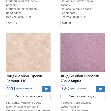
Основные цвета: белый , 
Основные цвета: белый , 
розовый

розовый

Основа жидких обоев: 
Основа жидких обоев: 
целлюлоза

целлюлоза

Вес упаковки: 1 кг
Вес упаковки: 1 кг
Купить
Купить
Жидкие обои Юрские
Жидкие обои Екобарви
Бегония 110
736-2 Акрил
цена
цена
420
320
грн за упаковка
грн за упаковка
Узнать свою скидку
Узнать свою скидку
Материал жидких обоев: 
Материал: Целлюлоза

Целлюлозные волокна

Цвет: Розовый

Срок хранения: Неограниченно

Расход: 3-4 кв. метра
