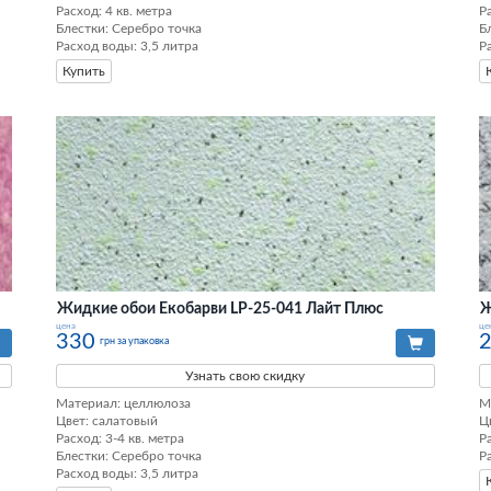
Расход: 4 кв. метра

Ра
Блестки: Серебро точка

Б
Расход воды: 3,5 литра
Р
Купить
Жидкие обои Екобарви LP-25-041 Лайт Плюс
Ж
цена
це
330
грн за упаковка
Узнать свою скидку
Материал: целлюлоза

М
Цвет: салатовый

Ц
Расход: 3-4 кв. метра

Ра
Блестки: Серебро точка

Р
Расход воды: 3,5 литра