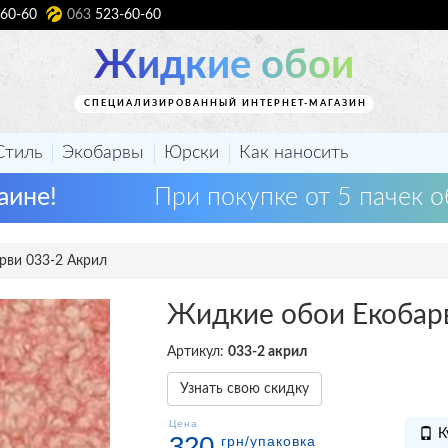
60-60
063
523-60-60
Жидкие обои
СПЕЦИАЛИЗИРОВАННЫЙ ИНТЕРНЕТ-МАГАЗИН
Стиль
Экобарвы
Юрски
Как наносить
аине!
При покупке от 5 пачек о
рви 033-2 Акрил
Жидкие обои Екобар
Артикул:
033-2 акрил
Узнать свою скидку
Цена
К
320
грн
/упаковка