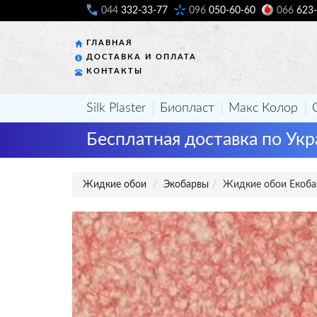
044
332-33-77
096
050-60-60
066
623-
ГЛАВНАЯ
ДОСТАВКА И ОПЛАТА
КОНТАКТЫ
Silk Plaster
Биопласт
Макс Колор
Бесплатная доставка по Укр
Жидкие обои
Экобарвы
Жидкие обои Екоба