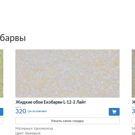
обарвы
Жидкие обои Екобарви L-12-2 Лайт
Ж
цена
це
320
грн за упаковка
Узнать свою скидку
Материал: Целлюлоза

М
Цвет: Бежевый

Ц