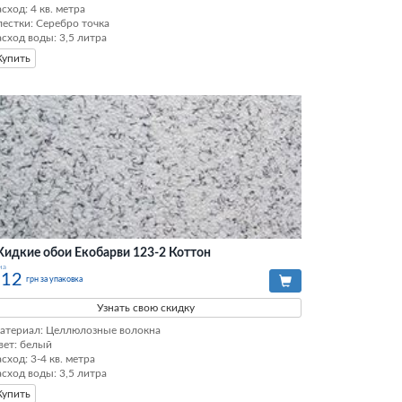
сход: 4 кв. метра

лестки: Серебро точка

асход воды: 3,5 литра
Купить
идкие обои Екобарви 123-2 Коттон
на
212
грн за упаковка
Узнать свою скидку
атериал: Целлюлозные волокна

вет: белый

сход: 3-4 кв. метра

асход воды: 3,5 литра
Купить