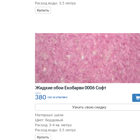
Расход воды: 3,5 литра
Купить
Жидкие обои Екобарви 0006 Софт
цена
380
грн за упаковка
Узнать свою скидку
Материал: шелк

Цвет: Бордовый

Расход: 3-4 кв. метра

Расход воды: 3,5 литра
Купить