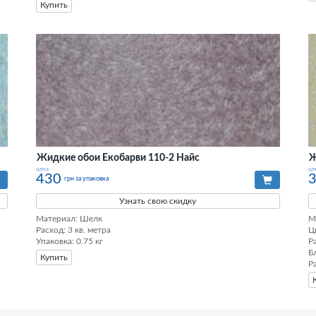
Купить
Жидкие обои Екобарви 110-2 Найс
Ж
цена
це
430
грн за упаковка
Узнать свою скидку
Материал: Шелк

М
Расход: 3 кв. метра

Ц
Упаковка: 0.75 кг
Ра
Б
Купить
Р