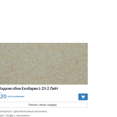
идкие обои Екобарви L-23-2 Лайт
на
320
грн за упаковка
Узнать свою скидку
атериал: Целлюлозные волокна

вет: Кофе с молоком
