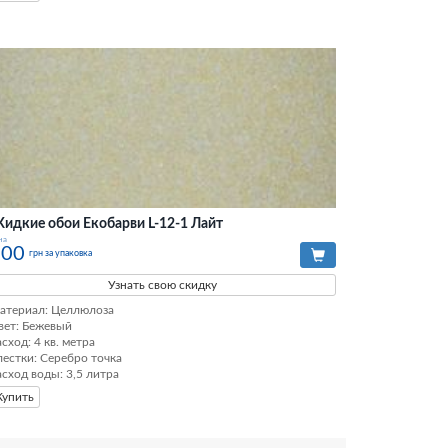
идкие обои Екобарви L-12-1 Лайт
на
300
грн за упаковка
Узнать свою скидку
атериал: Целлюлоза

вет: Бежевый

сход: 4 кв. метра

лестки: Серебро точка

асход воды: 3,5 литра
Купить