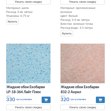
Узнать свою скидку
Узнать свою скидку
Материал: шелк

Материал: Целлюлозные 
Расход: 3 кв. метра

волокна

Упаковка: 0.75 кг
Цвет: белый

Расход: 3-4 кв. метра

Купить
Блестки: зеленые точка

Расход воды: 3,5 литра
Купить
Жидкие обои Екобарви
Жидкие обои Екобарви
LP-18-364 Лайт Плюс
832-2 Акрил
цена
цена
330
320
грн за упаковка
грн за упаковка
Узнать свою скидку
Узнать свою скидку