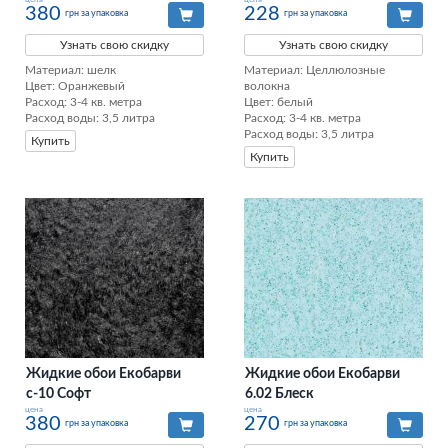
цена
цена
380
228
грн за упаковка
грн за упаковка
Узнать свою скидку
Узнать свою скидку
Материал: шелк

Материал: Целлюлозные 
Цвет: Оранжевый

волокна

Расход: 3-4 кв. метра

Цвет: белый

Расход воды: 3,5 литра
Расход: 3-4 кв. метра

Расход воды: 3,5 литра
Купить
Купить
Жидкие обои Екобарви
Жидкие обои Екобарви
с-10 Софт
6.02 Блеск
цена
цена
380
270
грн за упаковка
грн за упаковка