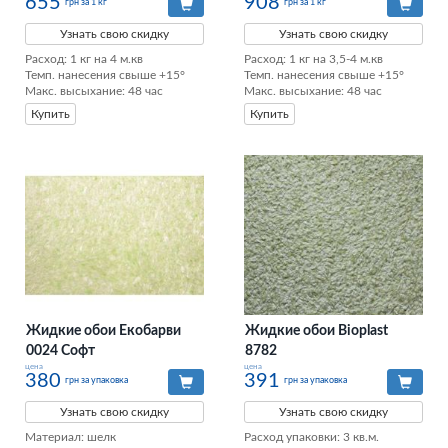
655
908
грн за 1 кг
грн за 1 кг
Узнать свою скидку
Узнать свою скидку
Расход: 1 кг на 4 м.кв

Расход: 1 кг на 3,5-4 м.кв

Темп. нанесения свыше +15°

Темп. нанесения свыше +15°

Макс. высыхание: 48 час
Макс. высыхание: 48 час
Купить
Купить
Жидкие обои Екобарви
Жидкие обои Bioplast
0024 Софт
8782
цена
цена
380
391
грн за упаковка
грн за упаковка
Узнать свою скидку
Узнать свою скидку
Материал: шелк

Расход упаковки: 3 кв.м. 
