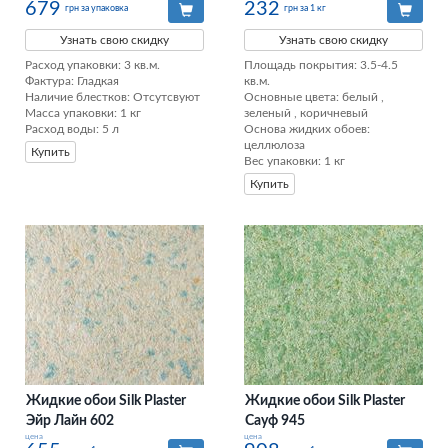
679
232
грн за упаковка
грн за 1 кг
Узнать свою скидку
Узнать свою скидку
Расход упаковки: 3 кв.м. 

Площадь покрытия: 3.5-4.5 
Фактура: Гладкая 

кв.м.

Наличие блестков: Отсутсвуют 

Основные цвета: белый , 
Масса упаковки: 1 кг 

зеленый , коричневый

Расход воды: 5 л
Основа жидких обоев: 
целлюлоза

Купить
Вес упаковки: 1 кг
Купить
Жидкие обои Silk Plaster
Жидкие обои Silk Plaster
Эйр Лайн 602
Сауф 945
цена
цена