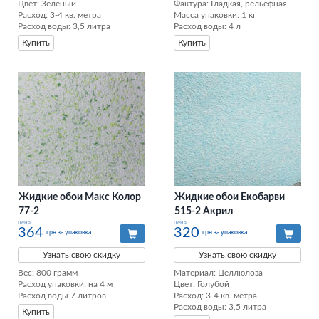
Цвет: Зеленый

Фактура: Гладкая, рельефная 

Расход: 3-4 кв. метра

Масса упаковки: 1 кг 

Расход воды: 3,5 литра
Расход воды: 4 л
Купить
Купить
Жидкие обои Макс Колор
Жидкие обои Екобарви
77-2
515-2 Акрил
цена
цена
364
320
грн за упаковка
грн за упаковка
Узнать свою скидку
Узнать свою скидку
Вес: 800 грамм

Материал: Целлюлоза

Расход упаковки: на 4 м

Цвет: Голубой

Расход воды 7 литров
Расход: 3-4 кв. метра

Расход воды: 3,5 литра
Купить