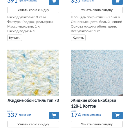
391
337
грн за упаковка
грн за 1 кг
Узнать свою скидку
Узнать свою скидку
Расход упаковки: 3 кв.м. 

Площадь покрытия: 3-3.5 кв.м.

Фактура: Гладкая, рельефная 

Основные цвета: белый , синий

Масса упаковки: 1 кг 

Основа жидких обоев: шелк

Расход воды: 4 л
Вес упаковки: 1 кг
Купить
Купить
Жидкие обои Стиль тип 73
Жидкие обои Екобарви
128-1 Коттон
цена
цена
337
174
грн за 1 кг
грн за упаковка
Узнать свою скидку
Узнать свою скидку