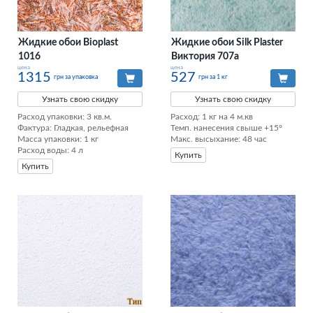
Жидкие обои Bioplast
Жидкие обои Silk Plaster
1016
Виктория 707а
цена
цена
1315
527
грн за упаковка
грн за 1 кг
Узнать свою скидку
Узнать свою скидку
Расход упаковки: 3 кв.м. 

Расход: 1 кг на 4 м.кв

Фактура: Гладкая, рельефная 

Темп. нанесения свыше +15°

Масса упаковки: 1 кг 

Макс. высыхание: 48 час
Расход воды: 4 л
Купить
Купить