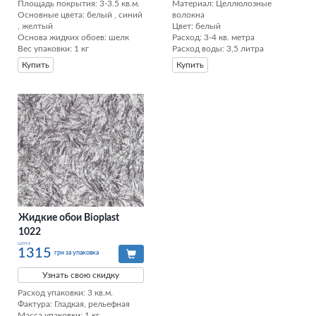
Площадь покрытия: 3-3.5 кв.м.

Материал: Целлюлозные 
Основные цвета: белый , синий 
волокна

, желтый

Цвет: белый

Основа жидких обоев: шелк

Расход: 3-4 кв. метра

Вес упаковки: 1 кг
Расход воды: 3,5 литра
Купить
Купить
Жидкие обои Bioplast
1022
цена
1315
грн за упаковка
Узнать свою скидку
Расход упаковки: 3 кв.м. 

Фактура: Гладкая, рельефная 

Масса упаковки: 1 кг 
