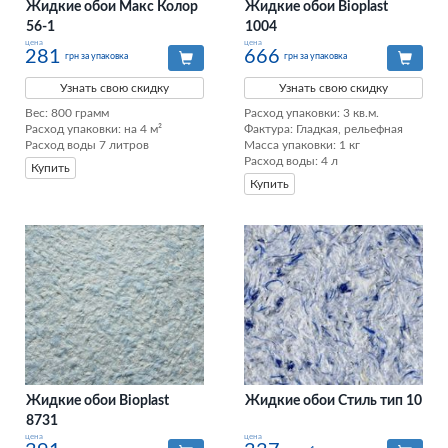
Жидкие обои Макс Колор
Жидкие обои Bioplast
56-1
1004
цена
цена
281
666
грн за упаковка
грн за упаковка
Узнать свою скидку
Узнать свою скидку
Вес: 800 грамм

Расход упаковки: 3 кв.м. 

Расход упаковки: на 4 м²

Фактура: Гладкая, рельефная 

Расход воды 7 литров
Масса упаковки: 1 кг 

Расход воды: 4 л
Купить
Купить
Жидкие обои Bioplast
Жидкие обои Стиль тип 10
8731
цена
цена