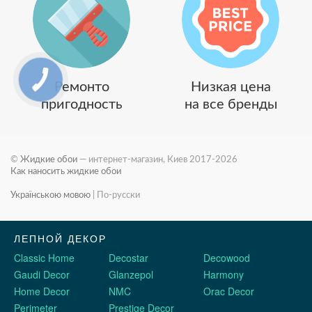
Ремонто
Низкая цена
пригодность
на все бренды
©
Жидкие обои
— интернет-магазин, Киев 2017-2026
Как наносить жидкие обои
Українською мовою
|
По-русски
ЛЕПНОЙ ДЕКОР
Classic Home
Decostar
Decowood
Gaudi Decor
Glanzepol
Harmony
Home Decor
NMC
Orac Decor
Perimeter
Prestige Decor