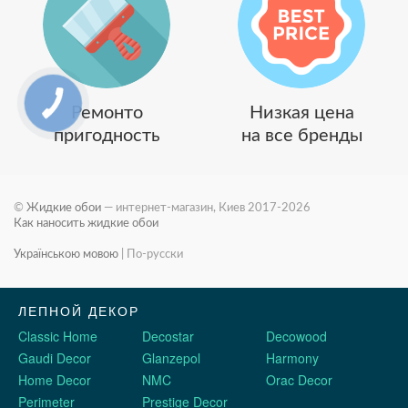
Ремонто
Низкая цена
пригодность
на все бренды
©
Жидкие обои
— интернет-магазин, Киев 2017-2026
Как наносить жидкие обои
Українською мовою
|
По-русски
ЛЕПНОЙ ДЕКОР
Classic Home
Decostar
Decowood
Gaudi Decor
Glanzepol
Harmony
Home Decor
NMC
Orac Decor
Perimeter
Prestige Decor