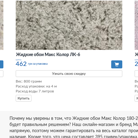
Жидкие обои Макс Колор ЛК-6
Ж
цена
це
462
грн за упаковка
Узнать свою скидку
Вес: 800 грамм

В
Расход упаковки: на 4 м

Р
Расход воды 7 литров
Р
Купить
Почему мы уверены в том, что Жидкие обои Макс Колор 180-2
будет правильным решением? Наш онлайн-магазин и бренд М
напрямую, поэтому можем гарантировать на весь каталог про
наличие. Кроме того, что цена составляет 395 гривен/упаков