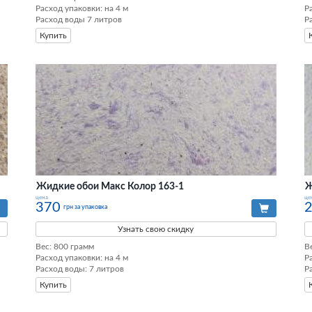
Расход упаковки: на 4 м

Р
Расход воды 7 литров
Р
Купить
Жидкие обои Макс Колор 163-1
Ж
цена
це
370
грн за упаковка
Узнать свою скидку
Вес: 800 грамм

В
Расход упаковки: на 4 м

Р
Расход воды: 7 литров
Р
Купить