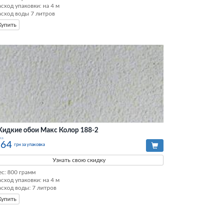
асход упаковки: на 4 м

асход воды 7 литров
Купить
идкие обои Макс Колор 188-2
на
264
грн за упаковка
Узнать свою скидку
ес: 800 грамм

асход упаковки: на 4 м

асход воды: 7 литров
Купить