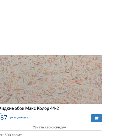
идкие обои Макс Колор 44-2
на
287
грн за упаковка
Узнать свою скидку
ес: 800 грамм
