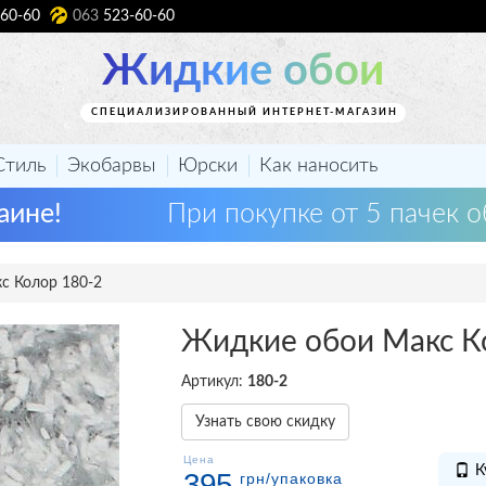
60-60
063
523-60-60
Жидкие обои
СПЕЦИАЛИЗИРОВАННЫЙ ИНТЕРНЕТ-МАГАЗИН
Стиль
Экобарвы
Юрски
Как наносить
аине!
При покупке от 5 пачек о
с Колор 180-2
Жидкие обои Макс К
Артикул:
180-2
Узнать свою скидку
Цена
К
395
грн
/упаковка