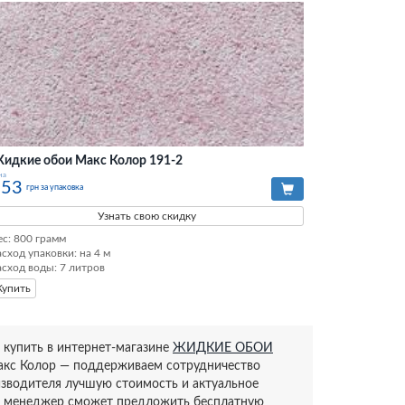
идкие обои Макс Колор 191-2
на
253
грн за упаковка
Узнать свою скидку
ес: 800 грамм

асход упаковки: на 4 м

асход воды: 7 литров
Купить
 купить в интернет-магазине
ЖИДКИЕ ОБОИ
акс Колор — поддерживаем сотрудничество
изводителя лучшую стоимость и актуальное
ка, менеджер сможет предложить бесплатную