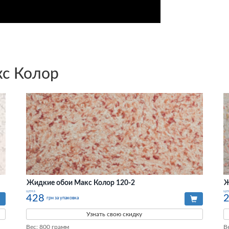
с Колор
Жидкие обои Макс Колор 120-2
Ж
цена
це
428
грн за упаковка
Узнать свою скидку
Вес: 800 грамм

В