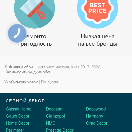
Ремонто
Низкая цена
пригодность
на все бренды
©
Жидкие обои
— интернет-магазин, Киев 2017-2026
Как наносить жидкие обои
Українською мовою
|
По-русски
ЛЕПНОЙ ДЕКОР
Classic Home
Decostar
Decowood
Gaudi Decor
Glanzepol
Harmony
Home Decor
NMC
Orac Decor
Perimeter
Prestige Decor