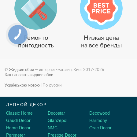
Ремонто
Низкая цена
пригодность
на все бренды
©
Жидкие обои
— интернет-магазин, Киев 2017-2026
Как наносить жидкие обои
Українською мовою
|
По-русски
ЛЕПНОЙ ДЕКОР
Classic Home
Decostar
Decowood
Gaudi Decor
Glanzepol
Harmony
Home Decor
NMC
Orac Decor
Perimeter
Prestige Decor