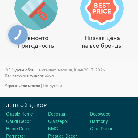
Ремонто
Низкая цена
пригодность
на все бренды
©
Жидкие обои
— интернет-магазин, Киев 2017-2026
Как наносить жидкие обои
Українською мовою
|
По-русски
ЛЕПНОЙ ДЕКОР
Classic Home
Decostar
Decowood
Gaudi Decor
Glanzepol
Harmony
Home Decor
NMC
Orac Decor
Perimeter
Prestige Decor