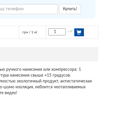
Купить!
→
грн / 1 кг
ью ручного нанесения или компрессора: 1
атура нанесения свыше +15 градусов.
лностью экологичный продукт, антистатическая
ло-шумо изоляция, небоится неотапливаемых
е видео!