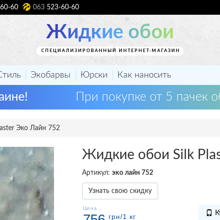
60-60
063
523-60-60
Жидкие обои
СПЕЦИАЛИЗИРОВАННЫЙ ИНТЕРНЕТ-МАГАЗИН
Стиль
Экобарвы
Юрски
Как наносить
аине!
При покупке от 5 пачек о
aster Эко Лайн 752
Жидкие обои Silk Pla
Артикул:
эко лайн 752
Узнать свою скидку
Цена
К
756
грн
/1 кг