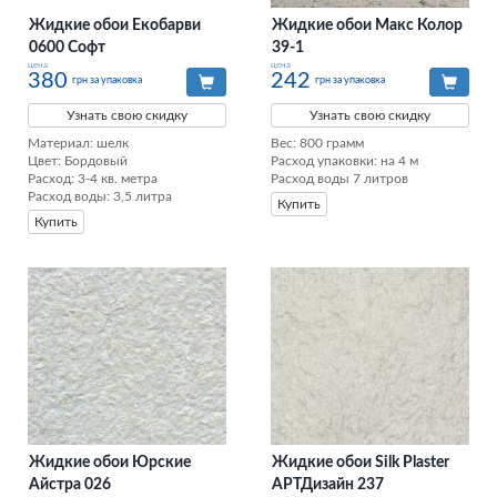
Жидкие обои Екобарви
Жидкие обои Макс Колор
0600 Софт
39-1
цена
цена
380
242
грн за упаковка
грн за упаковка
Узнать свою скидку
Узнать свою скидку
Материал: шелк

Вес: 800 грамм

Цвет: Бордовый

Расход упаковки: на 4 м

Расход: 3-4 кв. метра

Расход воды 7 литров
Расход воды: 3,5 литра
Купить
Купить
Жидкие обои Юрские
Жидкие обои Silk Plaster
Айстра 026
АРТДизайн 237