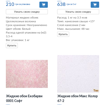
цена
цена
210
638
грн за упаковка
грн за 1 кг
Узнать свою скидку
Узнать свою скидку
Материал жидких обоев: 
Расход: 1 кг на 3,5 м.кв

Целлюлозные волокна

Темп. нанесения свыше +15°

Срок хранения: Неограниченно

Слой нанесения 2 мм

Цвет обоев: Белый

Макс. высыхание: 48 час
Расход одной упаковки на (м2): 
Купить
3,5-4

Вес упаковки: 1 кг
Купить
Жидкие обои Екобарви
Жидкие обои Макс Колор
0001 Софт
67-2
цена
цена