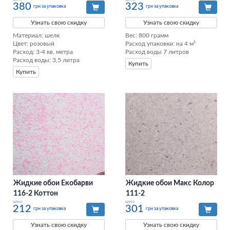
380
323
грн за упаковка
грн за упаковка
Узнать свою скидку
Узнать свою скидку
Материал: шелк

Вес: 800 грамм

Цвет: розовый

Расход упаковки: на 4 м²

Расход: 3-4 кв. метра

Расход воды 7 литров
Расход воды: 3,5 литра
Купить
Купить
Жидкие обои Екобарви
Жидкие обои Макс Колор
116-2 Коттон
111-2
цена
цена
212
301
грн за упаковка
грн за упаковка
Узнать свою скидку
Узнать свою скидку