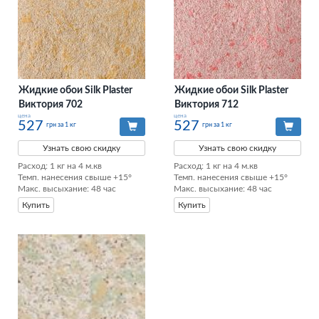
Жидкие обои Silk Plaster
Жидкие обои Silk Plaster
Виктория 702
Виктория 712
цена
цена
527
527
грн за 1 кг
грн за 1 кг
Узнать свою скидку
Узнать свою скидку
Расход: 1 кг на 4 м.кв

Расход: 1 кг на 4 м.кв

Темп. нанесения свыше +15°

Темп. нанесения свыше +15°

Макс. высыхание: 48 час
Макс. высыхание: 48 час
Купить
Купить