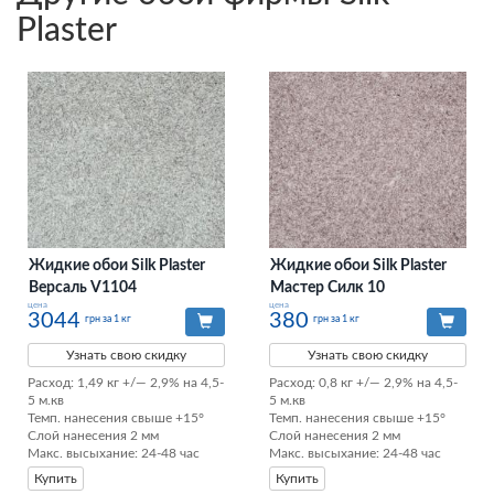
Plaster
Жидкие обои Silk Plaster
Жидкие обои Silk Plaster
Версаль V1104
Мастер Силк 10
цена
цена
3044
380
грн за 1 кг
грн за 1 кг
Узнать свою скидку
Узнать свою скидку
Расход: 1,49 кг +/— 2,9% на 4,5-
Расход: 0,8 кг +/— 2,9% на 4,5-
5 м.кв

5 м.кв

Темп. нанесения свыше +15°

Темп. нанесения свыше +15°

Слой нанесения 2 мм

Слой нанесения 2 мм

Макс. высыхание: 24-48 час
Макс. высыхание: 24-48 час
Купить
Купить