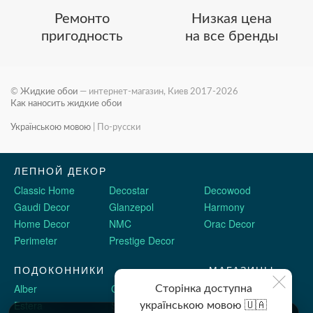
Ремонто
Низкая цена
пригодность
на все бренды
©
Жидкие обои
— интернет-магазин, Киев 2017-2026
Как наносить жидкие обои
Українською мовою
|
По-русски
ЛЕПНОЙ ДЕКОР
Classic Home
Decostar
Decowood
Gaudi Decor
Glanzepol
Harmony
Home Decor
NMC
Orac Decor
Perimeter
Prestige Decor
ПОДОКОННИКИ
МАГАЗИНЫ
Alber
Crystalit
Двери Omis
Сторінка доступна
Estera
Sauberg
Stickerwall
українською мовою 🇺🇦