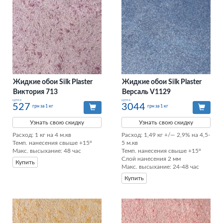
Жидкие обои Silk Plaster
Жидкие обои Silk Plaster
Виктория 713
Версаль V1129
цена
цена
527
3044
грн за 1 кг
грн за 1 кг
Узнать свою скидку
Узнать свою скидку
Расход: 1 кг на 4 м.кв

Расход: 1,49 кг +/— 2,9% на 4,5-
Темп. нанесения свыше +15°

5 м.кв

Макс. высыхание: 48 час
Темп. нанесения свыше +15°

Слой нанесения 2 мм

Купить
Макс. высыхание: 24-48 час
Купить