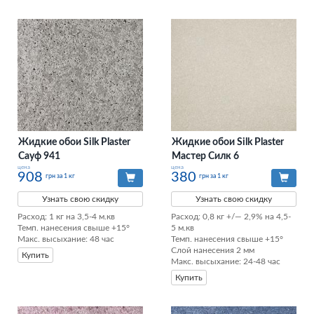
Жидкие обои Silk Plaster
Жидкие обои Silk Plaster
Сауф 941
Мастер Силк 6
цена
цена
908
380
грн за 1 кг
грн за 1 кг
Узнать свою скидку
Узнать свою скидку
Расход: 1 кг на 3,5-4 м.кв

Расход: 0,8 кг +/— 2,9% на 4,5-
Темп. нанесения свыше +15°

5 м.кв

Макс. высыхание: 48 час
Темп. нанесения свыше +15°

Слой нанесения 2 мм

Купить
Макс. высыхание: 24-48 час
Купить