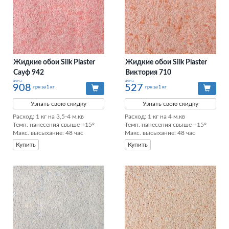
Жидкие обои Silk Plaster
Жидкие обои Silk Plaster
Сауф 942
Виктория 710
цена
цена
908
527
грн за 1 кг
грн за 1 кг
Узнать свою скидку
Узнать свою скидку
Расход: 1 кг на 3,5-4 м.кв

Расход: 1 кг на 4 м.кв

Темп. нанесения свыше +15°

Темп. нанесения свыше +15°

Макс. высыхание: 48 час
Макс. высыхание: 48 час
Купить
Купить