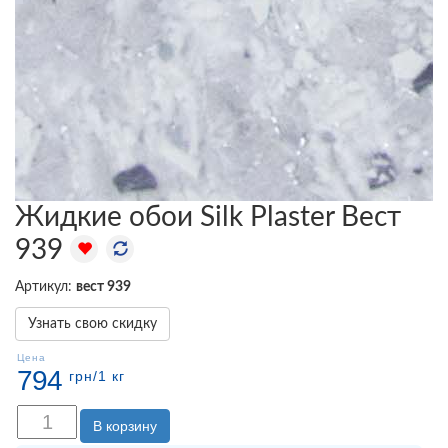
Жидкие обои Silk Plaster Вест
939
Артикул:
вест 939
Узнать свою скидку
Цена
794
грн
/1 кг
В корзину