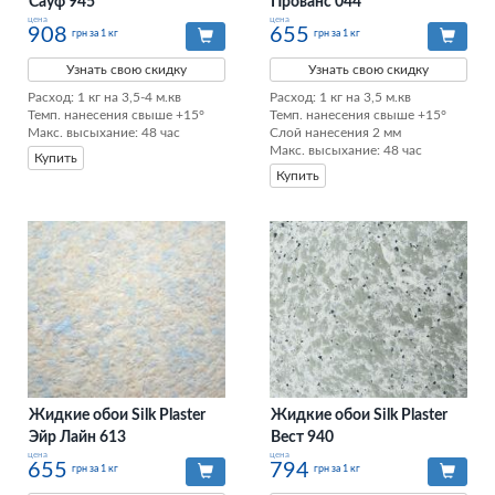
Сауф 945
Прованс 044
цена
цена
908
655
грн за 1 кг
грн за 1 кг
Узнать свою скидку
Узнать свою скидку
Расход: 1 кг на 3,5-4 м.кв

Расход: 1 кг на 3,5 м.кв

Темп. нанесения свыше +15°

Темп. нанесения свыше +15°

Макс. высыхание: 48 час
Слой нанесения 2 мм

Макс. высыхание: 48 час
Купить
Купить
Жидкие обои Silk Plaster
Жидкие обои Silk Plaster
Эйр Лайн 613
Вест 940
цена
цена
655
794
грн за 1 кг
грн за 1 кг