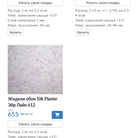
Узнать свою скидку
Узнать свою скидку
Расход: 1 кг на 3,5 м.кв

Расход: 1,15 кг +/— 2.9% на 3,5-
Темп. нанесения свыше +15°

4 м.кв

Слой нанесения 2 мм

Темп. нанесения свыше +15°

Макс. высыхание: 48 час
Макс. высыхание: 24-48 час
Купить
Купить
Жидкие обои Silk Plaster
Эйр Лайн 612
цена
655
грн за 1 кг
Узнать свою скидку
Расход: 1 кг на 3,5 м.кв

Темп. нанесения свыше +15°
