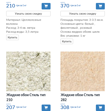
цена
цена
210
370
грн за 1 кг
грн за 1 кг
Узнать свою скидку
Узнать свою скидку
Материал: Целлюлозные 
Площадь покрытия: 3-3.5 кв.м.

волокна

Основные цвета: белый , 
Расход: 3-4 кв. метра

фиолетовый , розовый

Расход воды: 3,5 литра
Основа жидких обоев: шелк

Вес упаковки: 1 кг
Купить
Купить
Жидкие обои Стиль тип
Жидкие обои Стиль тип
210
282
цена
цена
207
308
грн за 1 кг
грн за 1 кг