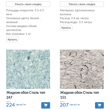
Узнать свою скидку
Узнать свою скидку
Площадь покрытия: 3.5-4.5 
Материал: Целлюлозные 
кв.м.

волокна

Основные цвета: белый , 
Расход: 3-4 кв. метра

зеленый

Расход воды: 3,5 литра
Основа жидких обоев: 
Купить
целлюлоза

Вес упаковки: 1 кг
Купить
Жидкие обои Стиль тип
Жидкие обои Стиль тип
247
151
цена
цена
224
207
грн за 1 кг
грн за 1 кг