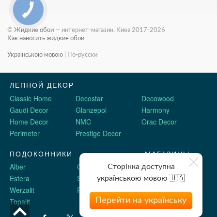
©
Жидкие обои
— интернет-магазин, Киев 2017-2026
Как наносить жидкие обои
Українською мовою
|
По-русски
ЛЕПНОЙ ДЕКОР
Classic Home
Decostar
Decowood
Gaudi Decor
Glanzepol
Harmony
Home Decor
NMC
Orac Decor
Perimeter
Prestige Decor
ПОДОКОННИКИ
МАГАЗИНЫ
Alber
Crystalit
Двери Omis
Сторінка доступна
Estera
Sauberg
Stickerwall
українською мовою 🇺🇦
Werzalit
Plastolit
Жидкие обои
Перейти на українську
Topalit