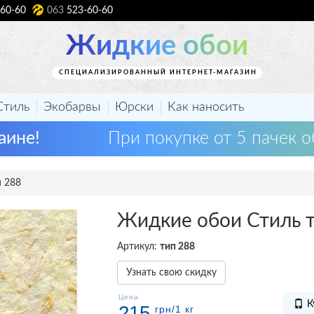
60-60
063
523-60-60
Жидкие обои
СПЕЦИАЛИЗИРОВАННЫЙ ИНТЕРНЕТ-МАГАЗИН
Стиль
Экобарвы
Юрски
Как наносить
аине!
При покупке от 5 пачек о
 288
Жидкие обои Стиль 
Артикул:
тип 288
Узнать свою скидку
Цена
К
215
грн
/1 кг