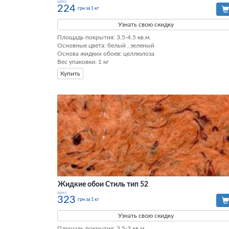
цена
224
грн за 1 кг
Узнать свою скидку
Площадь покрытия: 3.5-4.5 кв.м.

Основные цвета: белый , зеленый

Основа жидких обоев: целлюлоза

Вес упаковки: 1 кг
Купить
Жидкие обои Стиль тип 52
цена
323
грн за 1 кг
Узнать свою скидку
Площадь покрытия: 2.5-3 кв.м.
