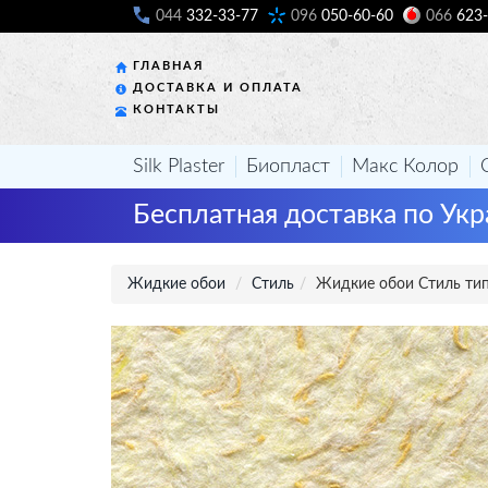
044
332-33-77
096
050-60-60
066
623-
ГЛАВНАЯ
ДОСТАВКА И ОПЛАТА
КОНТАКТЫ
Silk Plaster
Биопласт
Макс Колор
Бесплатная доставка по Укр
Жидкие обои
Стиль
Жидкие обои Стиль тип