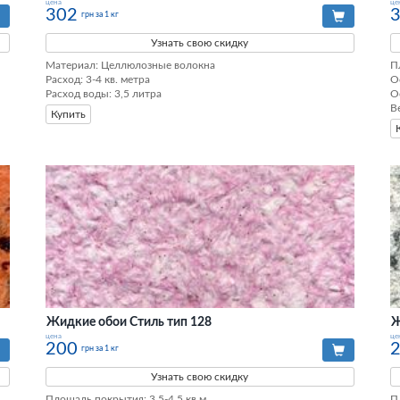
цена
це
302
грн за 1 кг
Узнать свою скидку
Материал: Целлюлозные волокна

П
Расход: 3-4 кв. метра

О
Расход воды: 3,5 литра
О
В
Купить
Жидкие обои Стиль тип 128
Ж
цена
це
200
грн за 1 кг
Узнать свою скидку
Площадь покрытия: 3.5-4.5 кв.м.

П