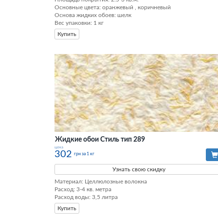
Основные цвета: оранжевый , коричневый

Основа жидких обоев: шелк

Вес упаковки: 1 кг
Купить
Жидкие обои Стиль тип 289
цена
302
грн за 1 кг
Узнать свою скидку
Материал: Целлюлозные волокна

Расход: 3-4 кв. метра

Расход воды: 3,5 литра
Купить