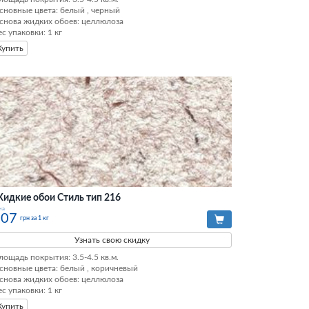
сновные цвета: белый , черный

снова жидких обоев: целлюлоза

ес упаковки: 1 кг
Купить
идкие обои Стиль тип 216
на
207
грн за 1 кг
Узнать свою скидку
лощадь покрытия: 3.5-4.5 кв.м.

сновные цвета: белый , коричневый

снова жидких обоев: целлюлоза

ес упаковки: 1 кг
Купить