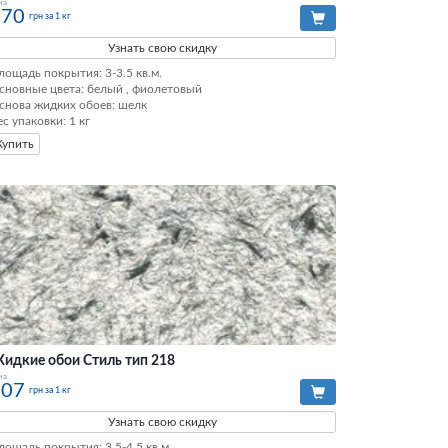
на
370
грн за 1 кг
Узнать свою скидку
лощадь покрытия: 3-3.5 кв.м.

сновные цвета: белый , фиолетовый

снова жидких обоев: шелк

ес упаковки: 1 кг
Купить
идкие обои Стиль тип 218
на
207
грн за 1 кг
Узнать свою скидку
лощадь покрытия: 3.5-4.5 кв.м.
