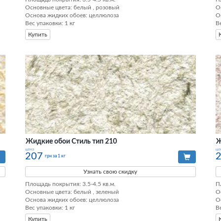
Основные цвета: белый , розовый

О
Основа жидких обоев: целлюлоза

О
Вес упаковки: 1 кг
В
Купить
Жидкие обои Стиль тип 210
Ж
цена
це
207
грн за 1 кг
Узнать свою скидку
Площадь покрытия: 3.5-4.5 кв.м.

П
Основные цвета: белый , зеленый

О
Основа жидких обоев: целлюлоза

О
Вес упаковки: 1 кг
В
Купить