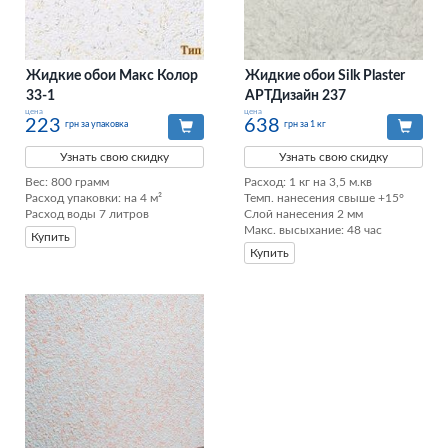
Жидкие обои Макс Колор
Жидкие обои Silk Plaster
33-1
АРТДизайн 237
цена
цена
223
638
грн за упаковка
грн за 1 кг
Узнать свою скидку
Узнать свою скидку
Вес: 800 грамм

Расход: 1 кг на 3,5 м.кв

Расход упаковки: на 4 м²

Темп. нанесения свыше +15°

Расход воды 7 литров
Слой нанесения 2 мм

Макс. высыхание: 48 час
Купить
Купить