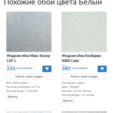
Похожие обои цвета Белый
Жидкие обои Макс Колор
Жидкие обои Екобарви
139-1
0000 Софт
цена
цена
350
380
грн за упаковка
грн за упаковка
Узнать свою скидку
Узнать свою скидку
Вес: 800 грамм

Материал: шелк

Расход упаковки: на 4 м

Цвет: белый

Расход воды 7 литров
Расход: 3-4 кв. метра

Расход воды: 3,5 литра
Купить
Купить