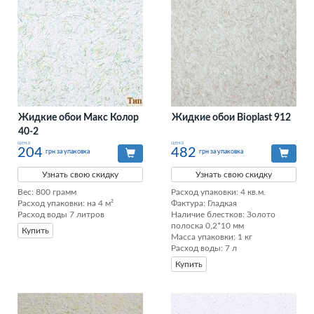
Жидкие обои Макс Колор
Жидкие обои Bioplast 912
40-2
цена
цена
204
482
грн за упаковка
грн за упаковка
Узнать свою скидку
Узнать свою скидку
Вес: 800 грамм

Расход упаковки: 4 кв.м. 

Расход упаковки: на 4 м²

Фактура: Гладкая 

Расход воды 7 литров
Наличие блестков: Золото 
полоска 0,2*10 мм 

Купить
Масса упаковки: 1 кг 

Расход воды: 7 л
Купить