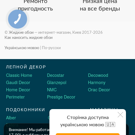
Ремонто
Низкая цена
пригодность
на все бренды
©
Жидкие обои
— интернет-магазин, Киев 2017-2026
Как наносить жидкие обои
Українською мовою
|
По-русски
ЛЕПНОЙ ДЕКОР
Classic Home
Decostar
Decowood
Gaudi Decor
Glanzepol
Harmony
Home Decor
NMC
Orac Decor
Perimeter
Prestige Decor
ПОДОКОННИКИ
МАГАЗИНЫ
Alber
Crystalit
Двери Omis
Сторінка доступна
Estera
Sauberg
Stickerwall
українською мовою 🇺🇦
Внимание! Мы работаем c 9 до 18 по будням (шоу рум до
Werzalit
Plastolit
Жидкие обои