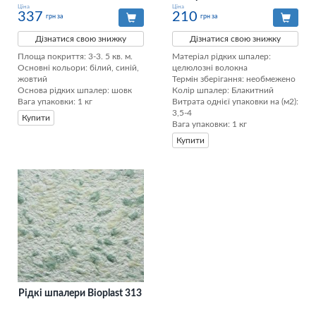
Ціна
Ціна
337
210
грн за
грн за
Дізнатися свою знижку
Дізнатися свою знижку
Площа покриття: 3-3. 5 кв. м.

Матеріал рідких шпалер: 
Основні кольори: білий, синій, 
целюлозні волокна

жовтий

Термін зберігання: необмежено

Основа рідких шпалер: шовк

Колір шпалер: Блакитний

Вага упаковки: 1 кг
Витрата однієї упаковки на (м2): 
3,5-4

Купити
Вага упаковки: 1 кг
Купити
Рідкі шпалери Bioplast 313