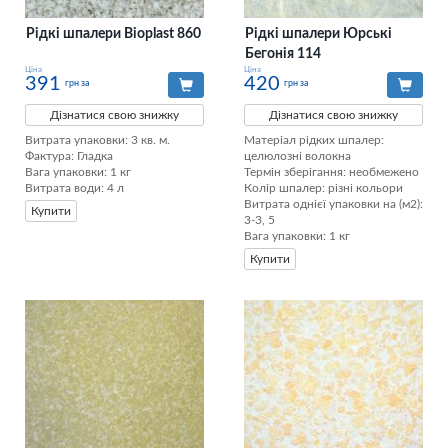
Рідкі шпалери Bioplast 860
Рідкі шпалери Юрські
Бегонія 114
Ціна
Ціна
391
420
грн за
грн за
Дізнатися свою знижку
Дізнатися свою знижку
Витрата упаковки: 3 кв. м. 

Матеріал рідких шпалер: 
Фактура: Гладка 

целюлозні волокна

Вага упаковки: 1 кг 

Термін зберігання: необмежено

Витрата води: 4 л
Колір шпалер: різні кольори

Витрата однієї упаковки на (м2): 
Купити
3-3, 5

Вага упаковки: 1 кг
Купити