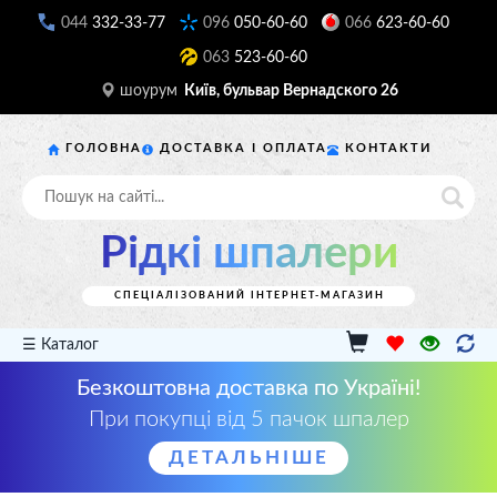
044
332-33-77
096
050-60-60
066
623-60-60
063
523-60-60
шоурум
Київ, бульвар Вернадского 26
ГОЛОВНА
ДОСТАВКА І ОПЛАТА
КОНТАКТИ
Рідкі шпалери
СПЕЦІАЛІЗОВАНИЙ ІНТЕРНЕТ-МАГАЗИН
☰ Каталог
Безкоштовна доставка по Україні!
При покупці від 5 пачок шпалер
ДЕТАЛЬНІШЕ