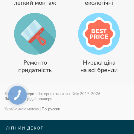
легкий монтаж
екологічні
Ремонто
Низька ціна
придатність
на всі бренди
©
Рідкі шпалери
— інтернет-магазин, Київ 2017-2026
Як наносити рідкі шпалери
Українською мовою
|
По-русски
ЛІПНИЙ ДЕКОР