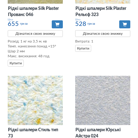
Рідкі шпалери Silk Plaster
Рідкі шпалери Silk Plaster
Прованс 046
Рельєф 323
Ціна
Ціна
655
528
грн за
грн за
Дізнатися свою знижку
Дізнатися свою знижку
Розхід: 1 кг на 3,5 м. кв 

Витрата: 1
Темп. нанесення понад +15° 

Купити
Шар 2 мм 

Макс. висихання: 48 год
Купити
Рідкі шпалери Стиль тип
Рідкі шпалери Юрські
73
Айстра 024