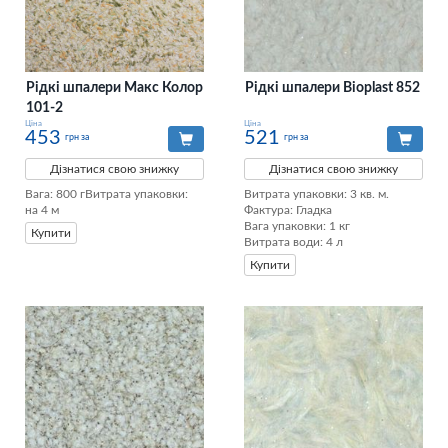
Рідкі шпалери Макс Колор
Рідкі шпалери Bioplast 852
101-2
Ціна
Ціна
453
521
грн за
грн за
Дізнатися свою знижку
Дізнатися свою знижку
Вага: 800 гВитрата упаковки: 
Витрата упаковки: 3 кв. м. 

на 4 м
Фактура: Гладка 

Вага упаковки: 1 кг 

Купити
Витрата води: 4 л
Купити