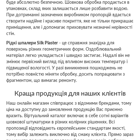
буде абсолютно безпечною. Шовкова обробка продається в
упаковках, склад яких залишається лише розбавити водою.
При дотриманні зазначених виробником пропорцій вдається
створити надійне і красиве покриття, яке не тільки прикрашає
приміщення, але і допомагає приховувати незначні нерівності
стін.
Рідкі шпалери Silk Plaster
- це справжня знахідка для
поверхонь різних геометричних форм. Оздоблювальний
матеріал легко укладається і швидко застигає. Надалі він не
змінює первісний вигляд під впливом високих температур і
підвищеної вологості. У разі виникнення пошкоджень не
потрібно повністю міняти обробку, досить попрацювати з
фрагментом, що вимагає ремонту.
Краща продукція для наших клієнтів
Наш онлайн магазин співпрацює з відомими брендами, тому
ціна на доступну до замовлення продукцію Вас приємно
вразить. Віртуальний каталог включає в себе сотні варіантів
шовкової штукатурки в різних колірних рішеннях. Всі
пропозиції відповідають європейським стандартам якості,
тому вибір залежить виключно від смаку клієнта. Прямо зараз