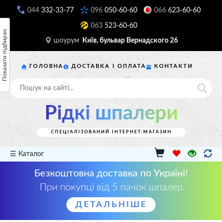
044
332-33-77
096
050-60-60
066
623-60-60
063
523-60-60
Показати підбирач
шоурум
Київ, бульвар Вернадского 26
ГОЛОВНА
ДОСТАВКА І ОПЛАТА
КОНТАКТИ
Рідкі шпалери
СПЕЦІАЛІЗОВАНИЙ ІНТЕРНЕТ-МАГАЗИН
☰ Каталог
Безкоштовна доставка по Україні!
При покупці від 5 пачок шпалер
ДЕТАЛЬНІШЕ