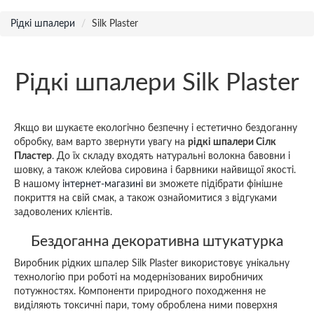
Рідкі шпалери
Silk Plaster
Рідкі шпалери Silk Plaster
Якщо ви шукаєте екологічно безпечну і естетично бездоганну
обробку, вам варто звернути увагу на
рідкі шпалери Сілк
Пластер
. До їх складу входять натуральні волокна бавовни і
шовку, а також клейова сировина і барвники найвищої якості.
В нашому
інтернет-магазині
ви зможете підібрати фінішне
покриття на свій смак, а також ознайомитися з відгуками
задоволених клієнтів.
Бездоганна декоративна штукатурка
Виробник рідких шпалер Silk Plaster використовує унікальну
технологію при роботі на модернізованих виробничих
потужностях. Компоненти природного походження не
виділяють токсичні пари, тому оброблена ними поверхня