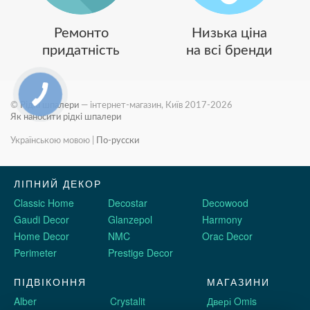
Ремонто
Низька ціна
придатність
на всі бренди
©
Рідкі шпалери
— інтернет-магазин, Київ 2017-2026
Як наносити рідкі шпалери
Українською мовою
|
По-русски
ЛІПНИЙ ДЕКОР
Classic Home
Decostar
Decowood
Gaudi Decor
Glanzepol
Harmony
Home Decor
NMC
Orac Decor
Perimeter
Prestige Decor
ПІДВІКОННЯ
МАГАЗИНИ
Alber
Crystalit
Двері Omis