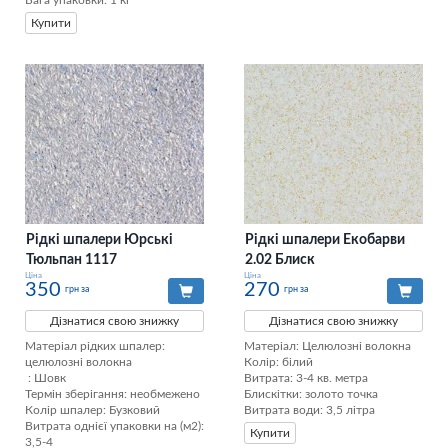
Вага упаковки: 1 кг
Купити
Рідкі шпалери Юрські
Рідкі шпалери Екобарви
Тюльпан 1117
2.02 Блиск
Ціна
Ціна
350
270
грн за
грн за
Дізнатися свою знижку
Дізнатися свою знижку
Матеріал рідких шпалер: 
Матеріал: Целюлозні волокна

целюлозні волокна

Колір: білий

 : Шовк

Витрата: 3-4 кв. метра

Термін зберігання: необмежено

Блискітки: золото точка

Колір шпалер: Бузковий

Витрата води: 3,5 літра
Витрата однієї упаковки на (м2): 
Купити
3,5-4
