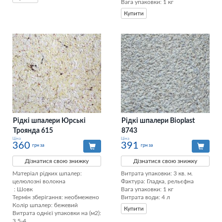
Вага упаковки: 1 кг
Купити
Рідкі шпалери Юрські
Рідкі шпалери Bioplast
Троянда 615
8743
Ціна
Ціна
360
391
грн за
грн за
Дізнатися свою знижку
Дізнатися свою знижку
Матеріал рідких шпалер: 
Витрата упаковки: 3 кв. м. 

целюлозні волокна

Фактура: Гладка, рельєфна 

 : Шовк

Вага упаковки: 1 кг 

Термін зберігання: необмежено

Витрата води: 4 л
Колір шпалер: бежевий

Купити
Витрата однієї упаковки на (м2): 
3,5-4
