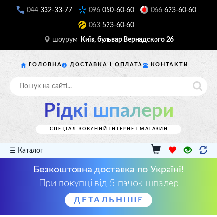
044
332-33-77
096
050-60-60
066
623-60-60
063
523-60-60
шоурум
Київ, бульвар Вернадского 26
ГОЛОВНА
ДОСТАВКА І ОПЛАТА
КОНТАКТИ
Рідкі шпалери
СПЕЦІАЛІЗОВАНИЙ ІНТЕРНЕТ-МАГАЗИН
☰ Каталог
Безкоштовна доставка по Україні!
При покупці від 5 пачок шпалер
ДЕТАЛЬНІШЕ