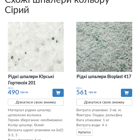
Схожі шпалери кольору
Сірий
Рідкі шпалери Юрські
Рідкі шпалери Bioplast 417
Гортензія 201
Ціна
Ціна
490
561
грн за
грн за
Дізнатися свою знижку
Дізнатися свою знижку
Матеріал рідких шпалер: 
Витрата упаковки: 3 кв. м. 

целюлозні волокна

Фактура: Гладка, рельєфна 

Термін зберігання: необмежено

Вага упаковки: 1 кг 

Колір шпалер: білий

Витрата води: 4 л
Витрата однієї упаковки на (м2): 
Купити
3-3, 5
