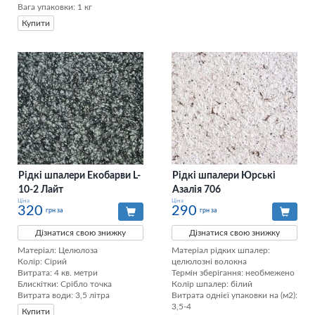
Вага упаковки: 1 кг
Купити
Рідкі шпалери Екобарви L-
Рідкі шпалери Юрські
10-2 Лайт
Азалія 706
Ціна
Ціна
320
290
грн за
грн за
Дізнатися свою знижку
Дізнатися свою знижку
Матеріал: Целюлоза

Матеріал рідких шпалер: 
Колір: Сірий

целюлозні волокна

Витрата: 4 кв. метри

Термін зберігання: необмежено

Блискітки: Срібло точка

Колір шпалер: білий

Витрата води: 3,5 літра
Витрата однієї упаковки на (м2): 
3,5-4

Купити