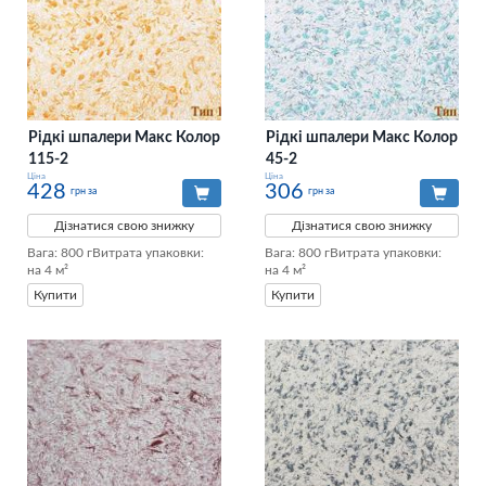
Рідкі шпалери Макс Колор
Рідкі шпалери Макс Колор
115-2
45-2
Ціна
Ціна
428
306
грн за
грн за
Дізнатися свою знижку
Дізнатися свою знижку
Вага: 800 гВитрата упаковки: 
Вага: 800 гВитрата упаковки: 
на 4 м²
на 4 м²
Купити
Купити