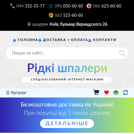
044
332-33-77
096
050-60-60
066
623-60-60
063
523-60-60
шоурум
Київ, бульвар Вернадского 26
ГОЛОВНА
ДОСТАВКА І ОПЛАТА
КОНТАКТИ
Рідкі шпалери
СПЕЦІАЛІЗОВАНИЙ ІНТЕРНЕТ-МАГАЗИН
☰ Каталог
Безкоштовна доставка по Україні!
При покупці від 5 пачок шпалер
ДЕТАЛЬНІШЕ