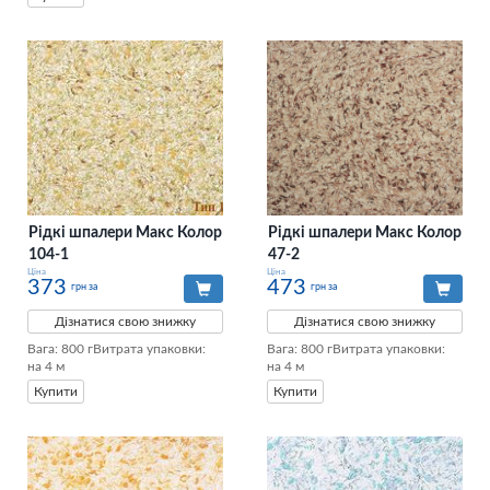
Рідкі шпалери Макс Колор
Рідкі шпалери Макс Колор
104-1
47-2
Ціна
Ціна
373
473
грн за
грн за
Дізнатися свою знижку
Дізнатися свою знижку
Вага: 800 гВитрата упаковки: 
Вага: 800 гВитрата упаковки: 
на 4 м
на 4 м
Купити
Купити