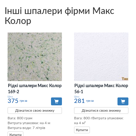
Інші шпалери фірми Макс
Колор
Рідкі шпалери Макс Колор
Рідкі шпалери Макс Колор
169-2
56-1
Ціна
Ціна
375
281
грн за
грн за
Дізнатися свою знижку
Дізнатися свою знижку
Вага: 800 грам

Вага: 800 гВитрата упаковки: 
Витрата упаковки: на 4 м

на 4 м²
Витрата води: 7 літрів
Купити
Купити