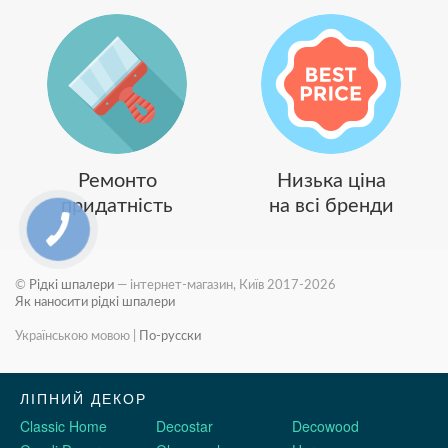
Ремонто
Низька ціна
придатність
на всі бренди
©
Рідкі шпалери
— інтернет-магазин, Київ 2017-2026
Як наносити рідкі шпалери
Українською мовою
|
По-русски
ЛІПНИЙ ДЕКОР
Classic Home
Decostar
Decowood