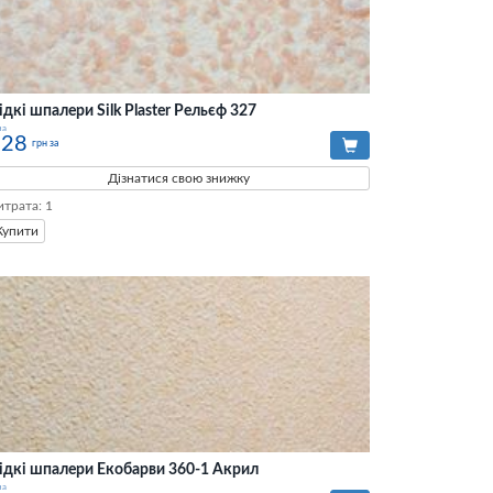
ідкі шпалери Silk Plaster Рельєф 327
на
528
грн за
Дізнатися свою знижку
итрата: 1
Купити
ідкі шпалери Екобарви 360-1 Акрил
на