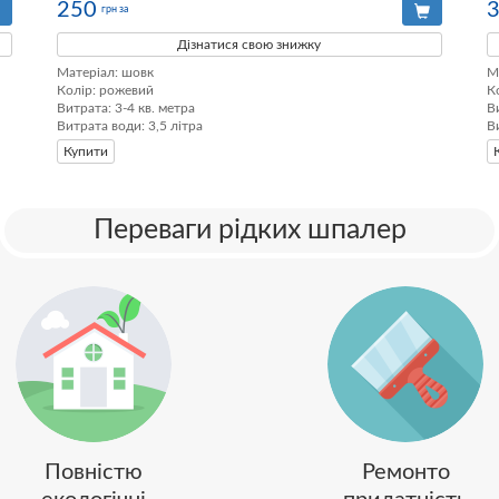
250
грн за
Дізнатися свою знижку
Матеріал: шовк

М
Колір: рожевий

К
Витрата: 3-4 кв. метра

В
Витрата води: 3,5 літра
В
Купити
Переваги рідких шпалер
Повністю
Ремонто