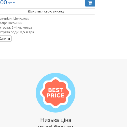
300
грн за
Дізнатися свою знижку
атеріал: Целюлоза

олір: Пісочний

итрата: 3-4 кв. метра

итрата води: 3,5 літра
Купити
Низька ціна