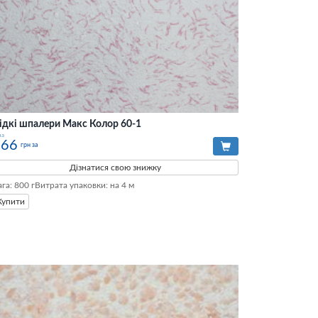
ідкі шпалери Макс Колор 60-1
на
366
грн за
Дізнатися свою знижку
ага: 800 гВитрата упаковки: на 4 м
Купити