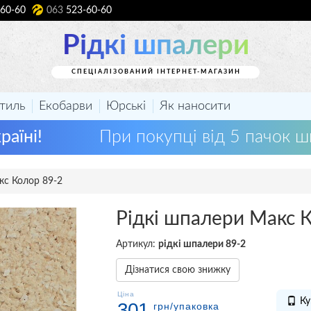
60-60
063
523-60-60
Рідкі шпалери
СПЕЦІАЛІЗОВАНИЙ ІНТЕРНЕТ-МАГАЗИН
тиль
Екобарви
Юрські
Як наносити
раїні!
При покупці від 5 пачок 
кс Колор 89-2
Рідкі шпалери Макс 
Артикул:
рідкі шпалери 89-2
Дізнатися свою знижку
Ціна
Ку
301
грн
/упаковка