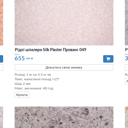
Рідкі шпалери Silk Plaster Прованс 049
Р
Ціна
Ці
655
грн за
Дізнатися свою знижку
Розхід: 1 кг на 3,5 м. кв 

В
Темп. нанесення понад +15° 

Шар 2 мм 

Макс. висихання: 48 год
Купити