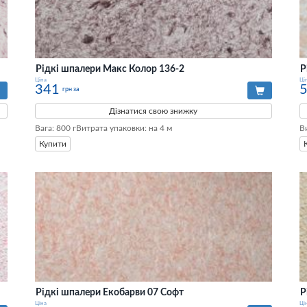
Рідкі шпалери Макс Колор 136-2
Р
Ціна
Ці
341
грн за
Дізнатися свою знижку
Вага: 800 гВитрата упаковки: на 4 м
В
Купити
Рідкі шпалери Екобарви 07 Софт
Р
Ціна
Ці