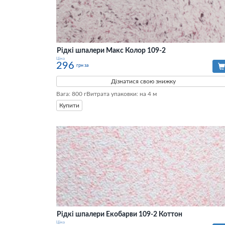
Рідкі шпалери Макс Колор 109-2
Ціна
296
грн за
Дізнатися свою знижку
Вага: 800 гВитрата упаковки: на 4 м
Купити
Рідкі шпалери Екобарви 109-2 Коттон
Ціна