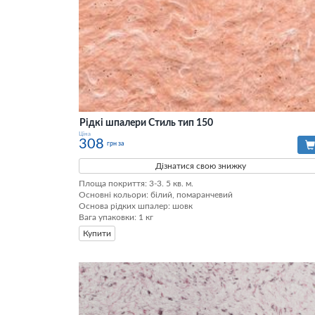
Рідкі шпалери Стиль тип 150
Ціна
308
грн за
Дізнатися свою знижку
Площа покриття: 3-3. 5 кв. м.

Основні кольори: білий, помаранчевий

Основа рідких шпалер: шовк

Вага упаковки: 1 кг
Купити