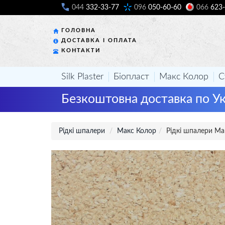
044
332-33-77
096
050-60-60
066
623-
ГОЛОВНА
ДОСТАВКА І ОПЛАТА
КОНТАКТИ
Silk Plaster
Біопласт
Макс Колор
С
Безкоштовна доставка по Ук
Рідкі шпалери
Макс Колор
Рідкі шпалери Ма