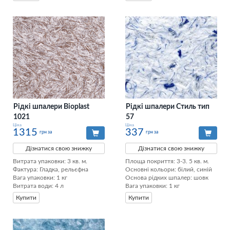
Рідкі шпалери Bioplast
Рідкі шпалери Стиль тип
1021
57
Ціна
Ціна
1315
337
грн за
грн за
Дізнатися свою знижку
Дізнатися свою знижку
Витрата упаковки: 3 кв. м. 

Площа покриття: 3-3. 5 кв. м.

Фактура: Гладка, рельєфна 

Основні кольори: білий, синій

Вага упаковки: 1 кг 

Основа рідких шпалер: шовк

Витрата води: 4 л
Вага упаковки: 1 кг
Купити
Купити