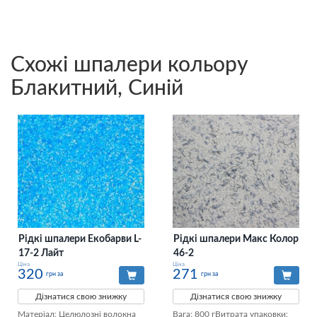
Схожі шпалери кольору
Блакитний, Синій
Рідкі шпалери Екобарви L-
Рідкі шпалери Макс Колор
17-2 Лайт
46-2
Ціна
Ціна
320
271
грн за
грн за
Дізнатися свою знижку
Дізнатися свою знижку
Матеріал: Целюлозні волокна

Вага: 800 гВитрата упаковки: 