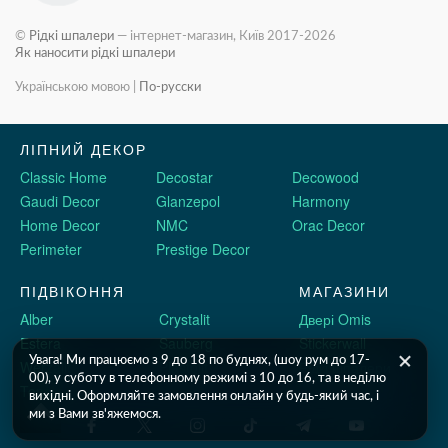
©
Рідкі шпалери
— інтернет-магазин, Київ 2017-2026
Як наносити рідкі шпалери
Українською мовою
|
По-русски
ЛІПНИЙ ДЕКОР
Classic Home
Decostar
Decowood
Gaudi Decor
Glanzepol
Harmony
Home Decor
NMC
Orac Decor
Perimeter
Prestige Decor
ПІДВІКОННЯ
МАГАЗИНИ
Alber
Crystalit
Двері Omis
Estera
Sauberg
Stickerwall
Увага! Ми працюємо з 9 до 18 по буднях, (шоу рум до 17-
Werzalit
Plastolit
Рідкі шпалери
00), у суботу в телефонному режимі з 10 до 16, та в неділю
Topalit
вихідні. Оформляйте замовлення онлайн у будь-який час, і
ми з Вами зв'яжемося.