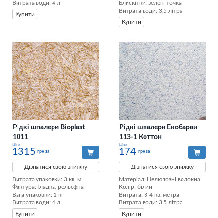
Витрата води: 4 л
Блискітки: зелені точка

Витрата води: 3,5 літра
Купити
Купити
Рідкі шпалери Bioplast
Рідкі шпалери Екобарви
1011
113-1 Коттон
Ціна
Ціна
1315
174
грн за
грн за
Дізнатися свою знижку
Дізнатися свою знижку
Витрата упаковки: 3 кв. м. 

Матеріал: Целюлозні волокна

Фактура: Гладка, рельєфна 

Колір: білий

Вага упаковки: 1 кг 

Витрата: 3-4 кв. метра

Витрата води: 4 л
Витрата води: 3,5 літра
Купити
Купити