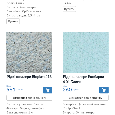
Колір: Синій

на 4 м
Витрата: 4 кв. метри

Купити
Блискітки: Срібло точка

Витрата води: 3,5 літра
Купити
Рідкі шпалери Bioplast 418
Рідкі шпалери Екобарви
6.01 Блиск
Ціна
Ціна
561
260
грн за
грн за
Дізнатися свою знижку
Дізнатися свою знижку
Витрата упаковки: 3 кв. м. 

Матеріал: Целюлозні волокна

Фактура: Гладка, рельєфна 

Колір: білий

Вага упаковки: 1 кг 

Витрата: 3-4 кв. метра
