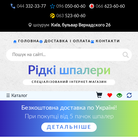
044
332-33-77
096
050-60-60
066
623-60-60
063
523-60-60
шоурум
Київ, бульвар Вернадского 26
ГОЛОВНА
ДОСТАВКА І ОПЛАТА
КОНТАКТИ
Рідкі шпалери
СПЕЦІАЛІЗОВАНИЙ ІНТЕРНЕТ-МАГАЗИН
☰ Каталог
Безкоштовна доставка по Україні!
При покупці від 5 пачок шпалер
ДЕТАЛЬНІШЕ