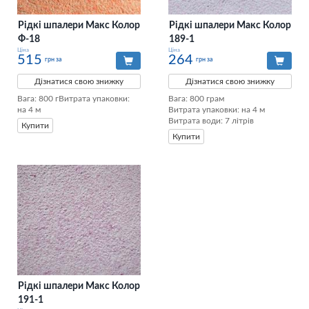
Рідкі шпалери Макс Колор
Рідкі шпалери Макс Колор
Ф-18
189-1
Ціна
Ціна
515
264
грн за
грн за
Дізнатися свою знижку
Дізнатися свою знижку
Вага: 800 гВитрата упаковки: 
Вага: 800 грам

на 4 м
Витрата упаковки: на 4 м

Витрата води: 7 літрів
Купити
Купити
Рідкі шпалери Макс Колор
191-1