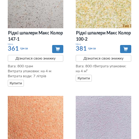
Рідкі шпалери Макс Колор
Рідкі шпалери Макс Колор
147-1
100-2
Ціна
Ціна
361
381
грн за
грн за
Дізнатися свою знижку
Дізнатися свою знижку
Вага: 800 грам

Вага: 800 гВитрата упаковки: 
Витрата упаковки: на 4 м

на 4 м²
Витрата води: 7 літрів
Купити
Купити