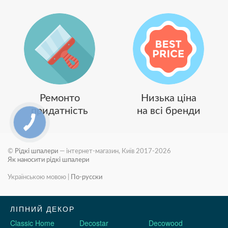
Ремонто
Низька ціна
придатність
на всі бренди
©
Рідкі шпалери
— інтернет-магазин, Київ 2017-2026
Як наносити рідкі шпалери
Українською мовою
|
По-русски
ЛІПНИЙ ДЕКОР
Classic Home
Decostar
Decowood