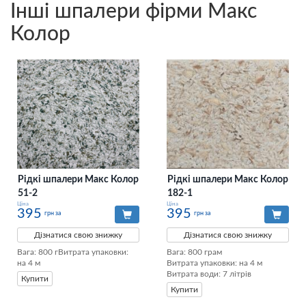
Інші шпалери фірми Макс
Колор
Рідкі шпалери Макс Колор
Рідкі шпалери Макс Колор
51-2
182-1
Ціна
Ціна
395
395
грн за
грн за
Дізнатися свою знижку
Дізнатися свою знижку
Вага: 800 гВитрата упаковки: 
Вага: 800 грам

на 4 м
Витрата упаковки: на 4 м

Витрата води: 7 літрів
Купити
Купити