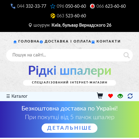
044
332-33-77
096
050-60-60
066
623-60-60
063
523-60-60
шоурум
Київ, бульвар Вернадского 26
ГОЛОВНА
ДОСТАВКА І ОПЛАТА
КОНТАКТИ
Рідкі шпалери
СПЕЦІАЛІЗОВАНИЙ ІНТЕРНЕТ-МАГАЗИН
☰ Каталог
Безкоштовна доставка по Україні!
При покупці від 5 пачок шпалер
ДЕТАЛЬНІШЕ