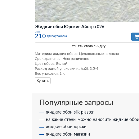
Жидкие обои Юрские Айстра 026
цена
210
грн за упаковка
Узнать свою скидку
Материал жидких обоев: Целлюлозные волокна

Срок хранения: Неограниченно

Цвет обоев: Белый

Расход одной упаковки на (м2): 3,5-4

Вес упаковки: 1 кг
Купить
Популярные запросы
жидкие обои silk plaster
на какие стены можно наносить жидкие обо
жидкие обои юрски
жидкие обои магазин