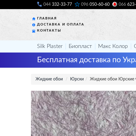
044
332-33-77
096
050-60-60
066
623-
ГЛАВНАЯ
ДОСТАВКА И ОПЛАТА
КОНТАКТЫ
Silk Plaster
Биопласт
Макс Колор
Бесплатная доставка по Укр
Жидкие обои
Юрски
Жидкие обои Юрские 