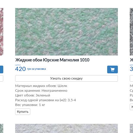
Жидкие обои Юрские Магнолия 1010
Ж
цена
це
420
грн за упаковка
Узнать свою скидку
Материал жидких обоев: Шелк

М
Срок хранения: Неограниченно

С
Цвет обоев: Зеленый

Р
Расход одной упаковки на (м2): 3,5-4

В
Вес упаковки: 1 кг
Купить