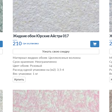
Жидкие обои Юрские Айстра 017
Ж
цена
це
210
грн за упаковка
Узнать свою скидку
Материал жидких обоев: Целлюлозные волокна

М
Срок хранения: Неограниченно

С
Цвет обоев: Розовый

Ц
Расход одной упаковки на (м2): 3,5-4

Р
Вес упаковки: 1 кг
В
Купить