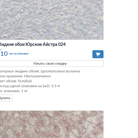
идкие обои Юрские Айстра 024
на
210
грн за упаковка
Узнать свою скидку
атериал жидких обоев: Целлюлозные волокна

рок хранения: Неограниченно

вет обоев: Голубой

асход одной упаковки на (м2): 3,5-4

ес упаковки: 1 кг
Купить