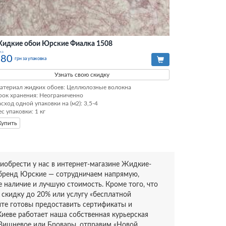
идкие обои Юрские Фиалка 1508
на
180
грн за упаковка
Узнать свою скидку
атериал жидких обоев: Целлюлозные волокна

рок хранения: Неограниченно

асход одной упаковки на (м2): 3,5-4

ес упаковки: 1 кг
Купить
иобрести у нас в интернет-магазине Жидкие-
 бренд Юрские — сотрудничаем напрямую,
е наличие и лучшую стоимость. Кроме того, что
 скидку до 20% или услугу «бесплатной
айте готовы предоставить сертификаты и
 Киеве работает наша собственная курьерская
, Вишневое или Бровары, отправим «Новой