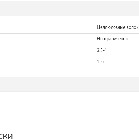
Целлюлозные волок
Неограниченно
3,5-4
1 кг
ски