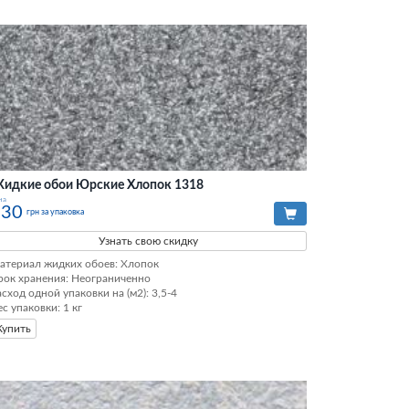
идкие обои Юрские Хлопок 1318
на
330
грн за упаковка
Узнать свою скидку
атериал жидких обоев: Хлопок

рок хранения: Неограниченно

асход одной упаковки на (м2): 3,5-4

ес упаковки: 1 кг
Купить