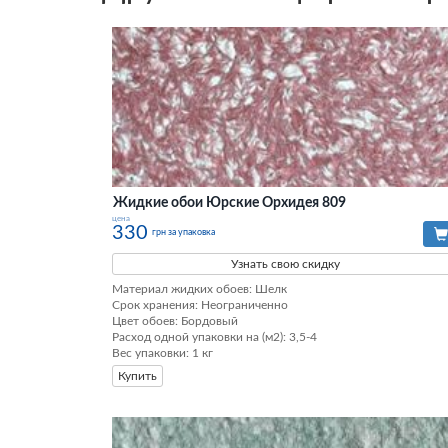
Жидкие обои Юрские Орхидея 809
цена
330
грн за упаковка
Узнать свою скидку
Материал жидких обоев: Шелк

Срок хранения: Неограниченно

Цвет обоев: Бордовый

Расход одной упаковки на (м2): 3,5-4

Вес упаковки: 1 кг
Купить