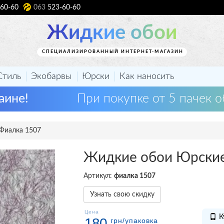
60-60
063
523-60-60
Жидкие обои
СПЕЦИАЛИЗИРОВАННЫЙ ИНТЕРНЕТ-МАГАЗИН
Стиль
Экобарвы
Юрски
Как наносить
аине!
При покупке от 5 пачек о
Фиалка 1507
Жидкие обои Юрски
Артикул:
фиалка 1507
Узнать свою скидку
Цена
К
180
грн
/упаковка