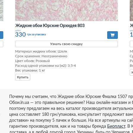
Жидкие обои Юрские Орхидея 803
Ж
цена
це
330
грн за упаковка
Узнать свою скидку
Материал жидких обоев: Шелк

М
Срок хранения: Неограниченно

С
Цвет обоев: Розовый

Р
Расход одной упаковки на (м2): 3,5-4

В
Вес упаковки: 1 кг
Купить
Почему мы считаем, что Жидкие обои Юрские Фиалка 1507 пр
Обои.in.ua — это правильное решение? Наш онлайн-магазин и
поэтому предлагаем на весь каталог производителя актуально
и
цена составляет 180 грн/упаковка, консультант предложит вам
доставки» на покупку 5 пачек и больше. На все артикулы на с
гарантию производителя, как и на товары бренда
Биопласт
. В
доставка, а в любой другой город Украины, будь-то Чернигов