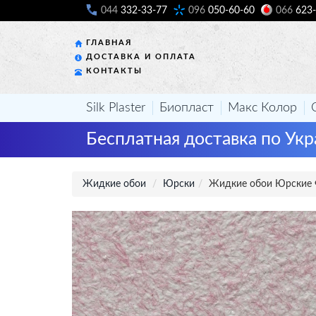
044
332-33-77
096
050-60-60
066
623-
ГЛАВНАЯ
ДОСТАВКА И ОПЛАТА
КОНТАКТЫ
Silk Plaster
Биопласт
Макс Колор
Бесплатная доставка по Укр
Жидкие обои
Юрски
Жидкие обои Юрские 