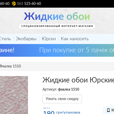
60-60
063
523-60-60
Жидкие обои
СПЕЦИАЛИЗИРОВАННЫЙ ИНТЕРНЕТ-МАГАЗИН
Стиль
Экобарвы
Юрски
Как наносить
аине!
При покупке от 5 пачек о
Фиалка 1510
Жидкие обои Юрски
Артикул:
фиалка 1510
Узнать свою скидку
Цена
К
180
грн
/упаковка