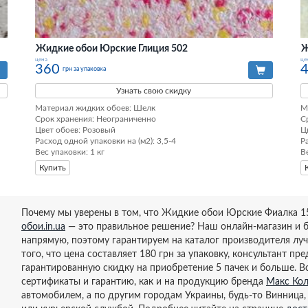
Жидкие обои Юрские Глиция 502
Ж
цена
це
360
грн за упаковка
Узнать свою скидку
Материал жидких обоев: Шелк

М
Срок хранения: Неограниченно

С
Цвет обоев: Розовый

Ц
Расход одной упаковки на (м2): 3,5-4

Р
Вес упаковки: 1 кг
В
Купить
Почему мы уверены в том, что Жидкие обои Юрские Фиалка 15
обои.in.ua
— это правильное решение? Наш онлайн-магазин и 
напрямую, поэтому гарантируем на каталог производителя лу
того, что цена составляет 180 грн за упаковку, консультант п
гарантированную скидку на приобретение 5 пачек и больше. В
сертификаты и гарантию, как и на продукцию бренда
Макс Ко
автомобилем, а по другим городам Украины, будь-то Винница,