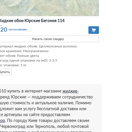
идкие обои Юрские Бегония 114
на
420
грн за упаковка
Узнать свою скидку
атериал жидких обоев: Целлюлозные волокна

рок хранения: Неограниченно

вет обоев: Разные цвета

асход одной упаковки на (м2): 3-3,5

ес упаковки: 1 кг
Купить
10 купить в интернет-магазине
жидкие-
бренд Юрские — поддерживаем сотрудничество
чшую стоимость и актуальное наличие. Помимо
редложит вам услугу бесплатной доставки или
се артикулы на сайте предоставляем
лор
. По городу Киев товары доставляем своим
 Червоноград или Тернополь, любой почтовой