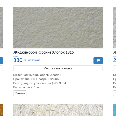
Жидкие обои Юрские Хлопок 1315
Ж
цена
це
330
грн за упаковка
Узнать свою скидку
Материал жидких обоев: Хлопок

М
Срок хранения: Неограниченно

С
Расход одной упаковки на (м2): 3,5-4

Р
Вес упаковки: 1 кг
В
Купить