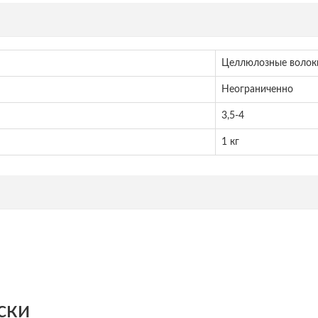
Целлюлозные волок
Неограниченно
3,5-4
1 кг
ски