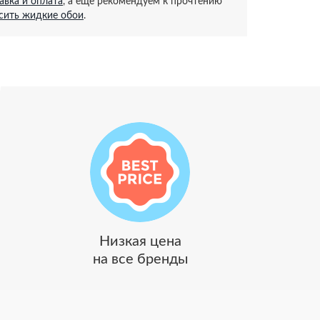
авка и оплата
, а ещё рекомендуем к прочтению
осить жидкие обои
.
Низкая цена
на все бренды