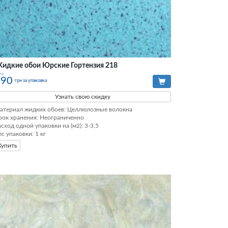
идкие обои Юрские Гортензия 218
на
490
грн за упаковка
Узнать свою скидку
атериал жидких обоев: Целлюлозные волокна

рок хранения: Неограниченно

асход одной упаковки на (м2): 3-3,5

ес упаковки: 1 кг
Купить