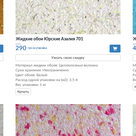
Жидкие обои Юрские Азалия 701
Ж
цена
це
290
грн за упаковка
Узнать свою скидку
Материал жидких обоев: Целлюлозные волокна

М
Срок хранения: Неограниченно

С
Цвет обоев: Белый

Р
Расход одной упаковки на (м2): 3,5-4

В
Вес упаковки: 1 кг
Купить