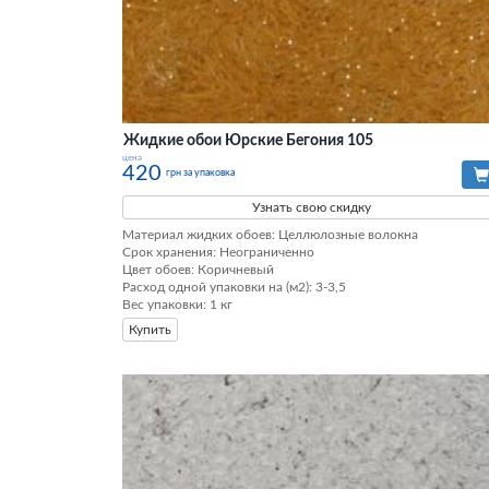
Жидкие обои Юрские Бегония 105
цена
420
грн за упаковка
Узнать свою скидку
Материал жидких обоев: Целлюлозные волокна

Срок хранения: Неограниченно

Цвет обоев: Коричневый

Расход одной упаковки на (м2): 3-3,5

Вес упаковки: 1 кг
Купить