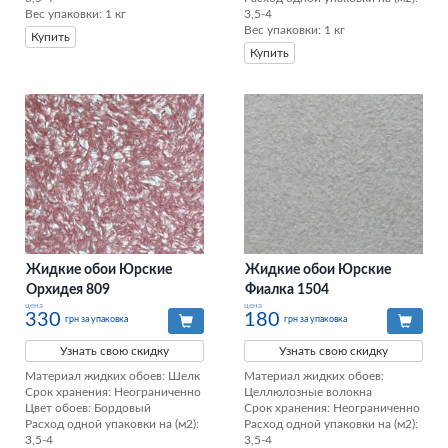
Вес упаковки: 1 кг
3,5-4

Вес упаковки: 1 кг
Купить
Купить
Жидкие обои Юрские
Жидкие обои Юрские
Орхидея 809
Фиалка 1504
цена
цена
330
180
грн за упаковка
грн за упаковка
Узнать свою скидку
Узнать свою скидку
Материал жидких обоев: Шелк

Материал жидких обоев: 
Срок хранения: Неограниченно

Целлюлозные волокна

Цвет обоев: Бордовый

Срок хранения: Неограниченно

Расход одной упаковки на (м2): 
Расход одной упаковки на (м2): 
3,5-4

3,5-4
