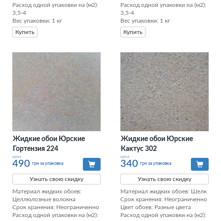
Расход одной упаковки на (м2): 
Расход одной упаковки на (м2): 
3,5-4

3,5-4

Вес упаковки: 1 кг
Вес упаковки: 1 кг
Купить
Купить
Жидкие обои Юрские
Жидкие обои Юрские
Гортензия 224
Кактус 302
цена
цена
490
340
грн за упаковка
грн за упаковка
Узнать свою скидку
Узнать свою скидку
Материал жидких обоев: 
Материал жидких обоев: Шелк

Целлюлозные волокна

Срок хранения: Неограниченно

Срок хранения: Неограниченно

Цвет обоев: Разные цвета

Расход одной упаковки на (м2): 
Расход одной упаковки на (м2): 