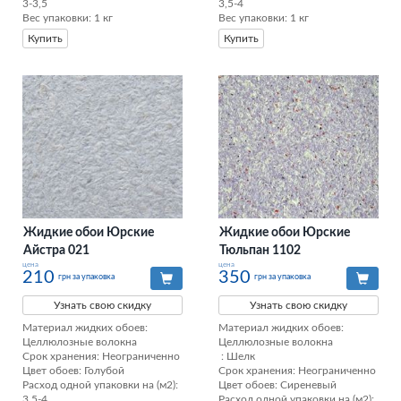
3-3,5

3,5-4

Вес упаковки: 1 кг
Вес упаковки: 1 кг
Купить
Купить
Жидкие обои Юрские
Жидкие обои Юрские
Айстра 021
Тюльпан 1102
цена
цена
210
350
грн за упаковка
грн за упаковка
Узнать свою скидку
Узнать свою скидку
Материал жидких обоев: 
Материал жидких обоев: 
Целлюлозные волокна

Целлюлозные волокна

Срок хранения: Неограниченно

 : Шелк

Цвет обоев: Голубой

Срок хранения: Неограниченно

Расход одной упаковки на (м2): 
Цвет обоев: Сиреневый

3,5-4

Расход одной упаковки на (м2): 