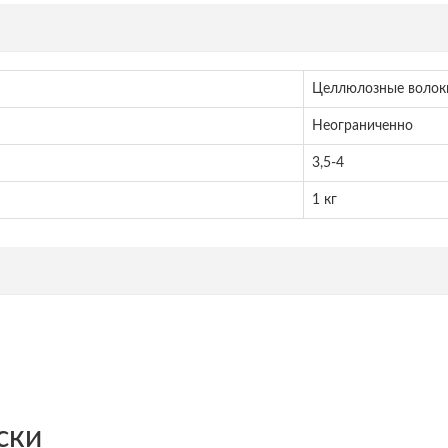
Целлюлозные волок
Неограниченно
3,5-4
1 кг
ски