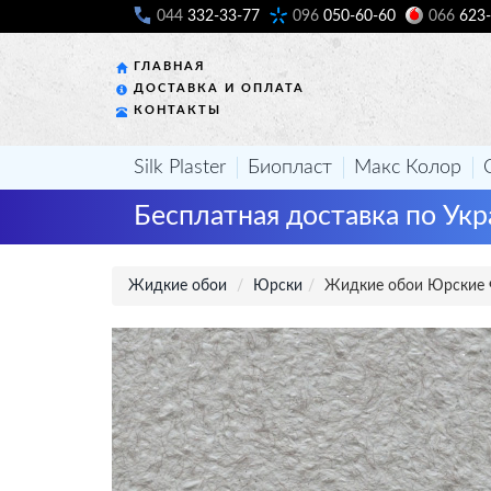
044
332-33-77
096
050-60-60
066
623-
ГЛАВНАЯ
ДОСТАВКА И ОПЛАТА
КОНТАКТЫ
Silk Plaster
Биопласт
Макс Колор
Бесплатная доставка по Укр
Жидкие обои
Юрски
Жидкие обои Юрские 