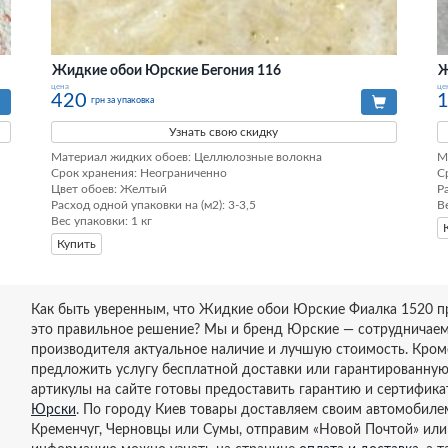
Жидкие обои Юрские Бегония 116
Ж
цена
це
420
грн за упаковка
Узнать свою скидку
Материал жидких обоев: Целлюлозные волокна

М
Срок хранения: Неограниченно

С
Цвет обоев: Желтый

Р
Расход одной упаковки на (м2): 3-3,5

В
Вес упаковки: 1 кг
Купить
Как быть уверенным, что Жидкие обои Юрские Фиалка 1520 пр
это правильное решение? Мы и бренд Юрские — сотрудничаем 
производителя актуальное наличие и лучшую стоимость. Кроме
предложить услугу бесплатной доставки или гарантированную 
артикулы на сайте готовы предоставить гарантию и сертифика
Юрски
. По городу Киев товары доставляем своим автомобилем
Кременчуг, Черновцы или Сумы, отправим «Новой Почтой» ил