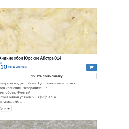
идкие обои Юрские Айстра 014
на
210
грн за упаковка
Узнать свою скидку
атериал жидких обоев: Целлюлозные волокна

рок хранения: Неограниченно

вет обоев: Желтый

асход одной упаковки на (м2): 3,5-4

ес упаковки: 1 кг
Купить