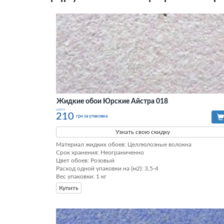
Жидкие обои Юрские Айстра 018
цена
210
грн за упаковка
Узнать свою скидку
Материал жидких обоев: Целлюлозные волокна

Срок хранения: Неограниченно

Цвет обоев: Розовый

Расход одной упаковки на (м2): 3,5-4

Вес упаковки: 1 кг
Купить