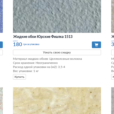
Жидкие обои Юрские Фиалка 1513
Ж
цена
це
180
грн за упаковка
Узнать свою скидку
Материал жидких обоев: Целлюлозные волокна

М
Срок хранения: Неограниченно

С
Расход одной упаковки на (м2): 3,5-4

Р
Вес упаковки: 1 кг
В
Купить