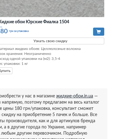
идкие обои Юрские Фиалка 1504
на
180
грн за упаковка
Узнать свою скидку
атериал жидких обоев: Целлюлозные волокна

рок хранения: Неограниченно

асход одной упаковки на (м2): 3,5-4

ес упаковки: 1 кг
Купить
иобрести у нас в магазине
жидкие-обои.in.ua
—
напрямую, поэтому предлагаем на весь каталог
 цены 180 грн/упаковка, консультант сможет
скидку на приобретение 5 пачек и больше. Все
ты производителя, как и для артикулов бренда
, а в другие города по Украине, например
и любым другим перевозчиком. Подробную