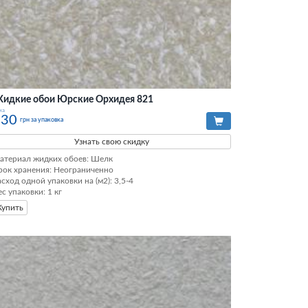
идкие обои Юрские Орхидея 821
на
330
грн за упаковка
Узнать свою скидку
атериал жидких обоев: Шелк

рок хранения: Неограниченно

асход одной упаковки на (м2): 3,5-4

ес упаковки: 1 кг
Купить