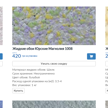
Жидкие обои Юрские Магнолия 1008
Ж
цена
це
420
грн за упаковка
Узнать свою скидку
Материал жидких обоев: Шелк

М
Срок хранения: Неограниченно

С
Цвет обоев: Голубой

Ц
Расход одной упаковки на (м2): 3,5-4

Р
Вес упаковки: 1 кг
В
Купить