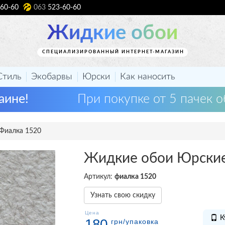
60-60
063
523-60-60
Жидкие обои
СПЕЦИАЛИЗИРОВАННЫЙ ИНТЕРНЕТ-МАГАЗИН
Стиль
Экобарвы
Юрски
Как наносить
аине!
При покупке от 5 пачек о
Фиалка 1520
Жидкие обои Юрски
Артикул:
фиалка 1520
Узнать свою скидку
Цена
К
180
грн
/упаковка