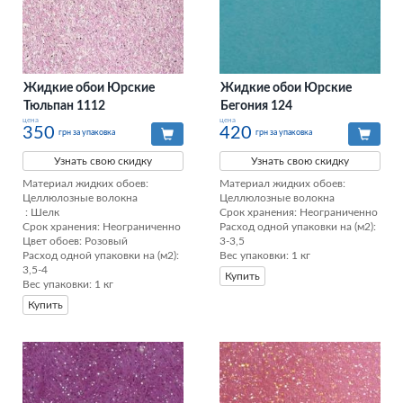
Жидкие обои Юрские
Жидкие обои Юрские
Тюльпан 1112
Бегония 124
цена
цена
350
420
грн за упаковка
грн за упаковка
Узнать свою скидку
Узнать свою скидку
Материал жидких обоев: 
Материал жидких обоев: 
Целлюлозные волокна

Целлюлозные волокна

 : Шелк

Срок хранения: Неограниченно

Срок хранения: Неограниченно

Расход одной упаковки на (м2): 
Цвет обоев: Розовый

3-3,5

Расход одной упаковки на (м2): 
Вес упаковки: 1 кг
3,5-4

Купить
Вес упаковки: 1 кг
Купить