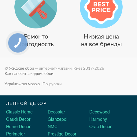
Ремонто
Низкая цена
пригодность
на все бренды
©
Жидкие обои
— интернет-магазин, Киев 2017-2026
Как наносить жидкие обои
Українською мовою
|
По-русски
ЛЕПНОЙ ДЕКОР
Classic Home
Decostar
Decowood
Gaudi Decor
Glanzepol
Harmony
Home Decor
NMC
Orac Decor
Perimeter
Prestige Decor