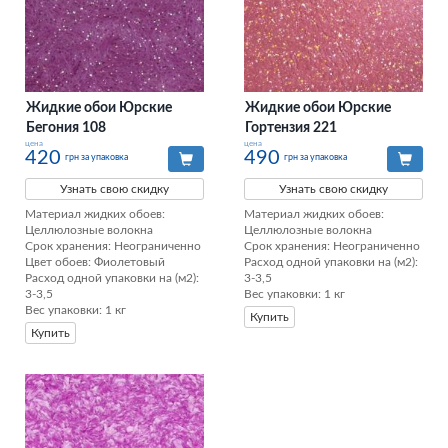
Жидкие обои Юрские
Жидкие обои Юрские
Бегония 108
Гортензия 221
цена
цена
420
490
грн за упаковка
грн за упаковка
Узнать свою скидку
Узнать свою скидку
Материал жидких обоев: 
Материал жидких обоев: 
Целлюлозные волокна

Целлюлозные волокна

Срок хранения: Неограниченно

Срок хранения: Неограниченно

Цвет обоев: Фиолетовый

Расход одной упаковки на (м2): 
Расход одной упаковки на (м2): 
3-3,5

3-3,5

Вес упаковки: 1 кг
Вес упаковки: 1 кг
Купить
Купить