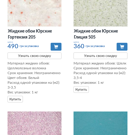
Жидкие обои Юрские
Жидкие обои Юрские
Гортензия 205
Глиция 505
цена
цена
490
360
грн за упаковка
грн за упаковка
Узнать свою скидку
Узнать свою скидку
Материал жидких обоев: 
Материал жидких обоев: Шелк

Целлюлозные волокна

Срок хранения: Неограниченно

Срок хранения: Неограниченно

Расход одной упаковки на (м2): 
Цвет обоев: Белый

3,5-4

Расход одной упаковки на (м2): 
Вес упаковки: 1 кг
3-3,5

Купить
Вес упаковки: 1 кг
Купить