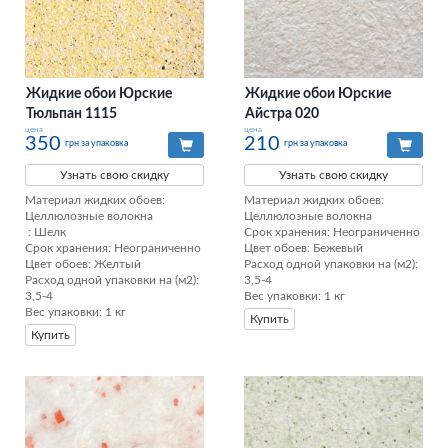
Жидкие обои Юрские
Жидкие обои Юрские
Тюльпан 1115
Айстра 020
цена
цена
350
210
грн за упаковка
грн за упаковка
Узнать свою скидку
Узнать свою скидку
Материал жидких обоев: 
Материал жидких обоев: 
Целлюлозные волокна

Целлюлозные волокна

 : Шелк

Срок хранения: Неограниченно

Срок хранения: Неограниченно

Цвет обоев: Бежевый

Цвет обоев: Желтый

Расход одной упаковки на (м2): 
Расход одной упаковки на (м2): 
3,5-4

3,5-4

Вес упаковки: 1 кг
Вес упаковки: 1 кг
Купить
Купить