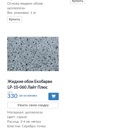
Купить
Основа жидких обоев: 
целлюлоза

Вес упаковки: 1 кг
Купить
Жидкие обои Екобарви
LP-10-060 Лайт Плюс
цена
330
грн за упаковка
Узнать свою скидку
Материал: целлюлоза

Цвет: серый

Расход: 3-4 кв. метра

Блестки: Серебро точка
