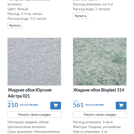
волокна

Расход упаковки: на 4 м

Цвет: белый

Расход воды 7 литров
Расход: 3-4 кв. метра

Купить
Расход воды: 3,5 литра
Купить
Жидкие обои Юрские
Жидкие обои Bioplast 314
Айстра 021
цена
цена
210
561
грн за упаковка
грн за упаковка
Узнать свою скидку
Узнать свою скидку
Материал жидких обоев: 
Расход упаковки: 3 кв.м. 

Целлюлозные волокна

Фактура: Гладкая, рельефная 

Срок хранения: Неограниченно

Масса упаковки: 1 кг 
