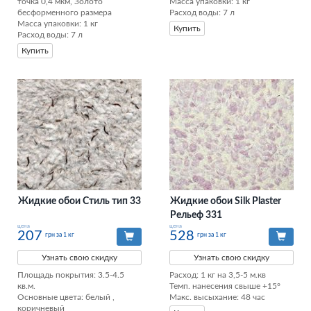
точка 0,4 мкм, Золото 
Масса упаковки: 1 кг 

бесформенного размера 

Расход воды: 7 л
Масса упаковки: 1 кг 

Купить
Расход воды: 7 л
Купить
Жидкие обои Стиль тип 33
Жидкие обои Silk Plaster
Рельеф 331
цена
цена
207
528
грн за 1 кг
грн за 1 кг
Узнать свою скидку
Узнать свою скидку
Площадь покрытия: 3.5-4.5 
Расход: 1 кг на 3,5-5 м.кв

кв.м.

Темп. нанесения свыше +15°

Основные цвета: белый , 
Макс. высыхание: 48 час
коричневый
