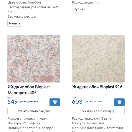
Цвет обоев: Голубой

Расход воды: 4 л
Расход одной упаковки на (м2): 
Купить
3,5-4

Вес упаковки: 1 кг
Купить
Жидкие обои Bioplast
Жидкие обои Bioplast 916
Маргарита 405
цена
цена
549
603
грн за упаковка
грн за упаковка
Узнать свою скидку
Узнать свою скидку
Расход упаковки: 4 кв.м. 

Расход упаковки: 3 кв.м. 

Фактура: Рельефная 

Фактура: Рельефная 

Наличие блестков: Серебро 
Наличие блестков: Отсутсвуют 
