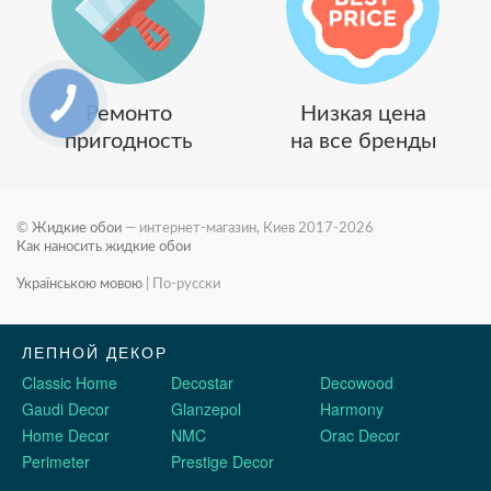
Ремонто
Низкая цена
пригодность
на все бренды
©
Жидкие обои
— интернет-магазин, Киев 2017-2026
Как наносить жидкие обои
Українською мовою
|
По-русски
ЛЕПНОЙ ДЕКОР
Classic Home
Decostar
Decowood
Gaudi Decor
Glanzepol
Harmony
Home Decor
NMC
Orac Decor
Perimeter
Prestige Decor