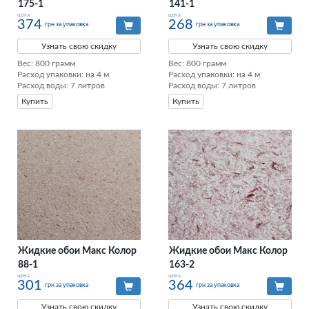
175-1
141-1
цена
цена
374
268
грн за упаковка
грн за упаковка
Узнать свою скидку
Узнать свою скидку
Вес: 800 грамм

Вес: 800 грамм

Расход упаковки: на 4 м

Расход упаковки: на 4 м

Расход воды: 7 литров
Расход воды: 7 литров
Купить
Купить
Жидкие обои Макс Колор
Жидкие обои Макс Колор
88-1
163-2
цена
цена
301
364
грн за упаковка
грн за упаковка
Узнать свою скидку
Узнать свою скидку