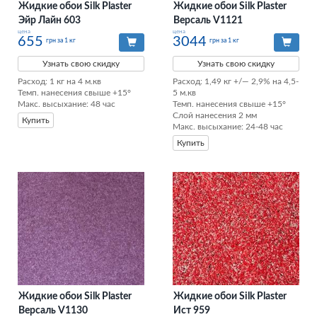
Жидкие обои Silk Plaster
Жидкие обои Silk Plaster
Эйр Лайн 603
Версаль V1121
цена
цена
655
3044
грн за 1 кг
грн за 1 кг
Узнать свою скидку
Узнать свою скидку
Расход: 1 кг на 4 м.кв

Расход: 1,49 кг +/— 2,9% на 4,5-
Темп. нанесения свыше +15°

5 м.кв

Макс. высыхание: 48 час
Темп. нанесения свыше +15°

Слой нанесения 2 мм

Купить
Макс. высыхание: 24-48 час
Купить
Жидкие обои Silk Plaster
Жидкие обои Silk Plaster
Версаль V1130
Ист 959