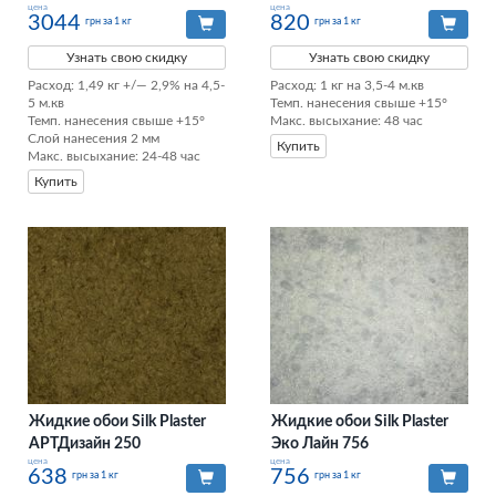
цена
цена
3044
820
грн за 1 кг
грн за 1 кг
Узнать свою скидку
Узнать свою скидку
Расход: 1,49 кг +/— 2,9% на 4,5-
Расход: 1 кг на 3,5-4 м.кв

5 м.кв

Темп. нанесения свыше +15°

Темп. нанесения свыше +15°

Макс. высыхание: 48 час
Слой нанесения 2 мм

Купить
Макс. высыхание: 24-48 час
Купить
Жидкие обои Silk Plaster
Жидкие обои Silk Plaster
АРТДизайн 250
Эко Лайн 756
цена
цена
638
756
грн за 1 кг
грн за 1 кг