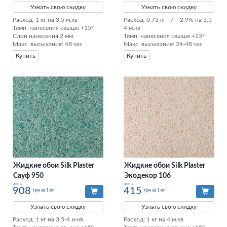
Узнать свою скидку
Узнать свою скидку
Расход: 1 кг на 3,5 м.кв

Расход: 0,73 кг +/— 2,9% на 3,5-
Темп. нанесения свыше +15°

4 м.кв

Слой нанесения 2 мм

Темп. нанесения свыше +15°

Макс. высыхание: 48 час
Макс. высыхание: 24-48 час
Купить
Купить
Жидкие обои Silk Plaster
Жидкие обои Silk Plaster
Сауф 950
Экодекор 106
цена
цена
908
415
грн за 1 кг
грн за 1 кг
Узнать свою скидку
Узнать свою скидку
Расход: 1 кг на 3,5-4 м.кв

Расход: 1 кг на 4 м.кв
