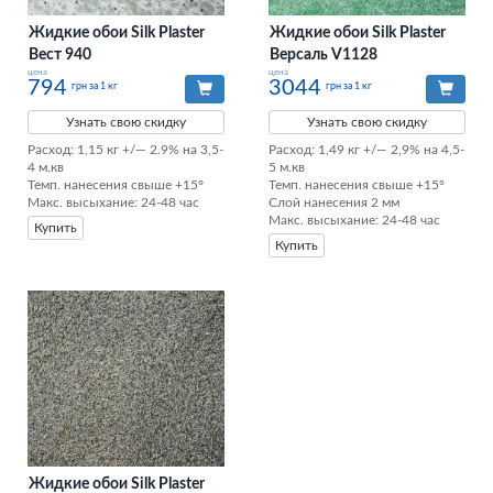
Жидкие обои Silk Plaster
Жидкие обои Silk Plaster
Вест 940
Версаль V1128
цена
цена
794
3044
грн за 1 кг
грн за 1 кг
Узнать свою скидку
Узнать свою скидку
Расход: 1,15 кг +/— 2.9% на 3,5-
Расход: 1,49 кг +/— 2,9% на 4,5-
4 м.кв

5 м.кв

Темп. нанесения свыше +15°

Темп. нанесения свыше +15°

Макс. высыхание: 24-48 час
Слой нанесения 2 мм

Макс. высыхание: 24-48 час
Купить
Купить
Жидкие обои Silk Plaster