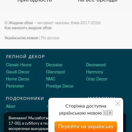
©
Жидкие обои
— интернет-магазин, Киев 2017-2026
Как наносить жидкие обои
Українською мовою
|
По-русски
ЛЕПНОЙ ДЕКОР
Classic Home
Decostar
Decowood
Gaudi Decor
Glanzepol
Harmony
Home Decor
NMC
Orac Decor
Perimeter
Prestige Decor
ПОДОКОННИКИ
МАГАЗИНЫ
Alber
Crystalit
Двери Omis
Сторінка доступна
Estera
Sauberg
Stickerwall
українською мовою 🇺🇦
Внимание! Мы работаем c 9 до 18 по будням (шоу рум до
Werzalit
Plastolit
Жидкие обои
17-00), в субботу в телефоном режиме с 10 до 16, и в
Перейти на українську
Topalit
воскресенье выходные. Оформляйте заказы онлайн в