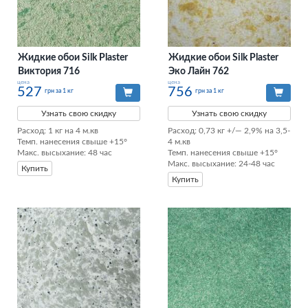
Жидкие обои Silk Plaster
Жидкие обои Silk Plaster
Виктория 716
Эко Лайн 762
цена
цена
527
756
грн за 1 кг
грн за 1 кг
Узнать свою скидку
Узнать свою скидку
Расход: 1 кг на 4 м.кв

Расход: 0,73 кг +/— 2,9% на 3,5-
Темп. нанесения свыше +15°

4 м.кв

Макс. высыхание: 48 час
Темп. нанесения свыше +15°

Макс. высыхание: 24-48 час
Купить
Купить