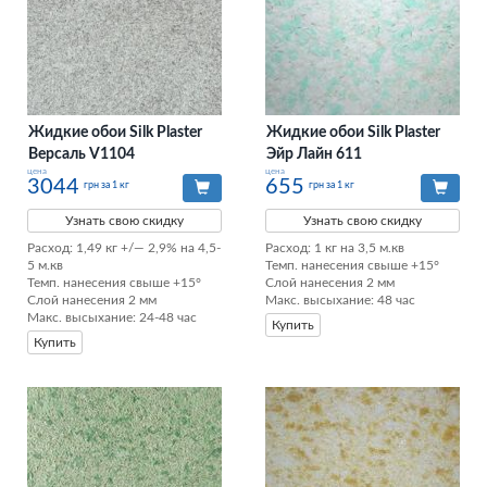
Жидкие обои Silk Plaster
Жидкие обои Silk Plaster
Версаль V1104
Эйр Лайн 611
цена
цена
3044
655
грн за 1 кг
грн за 1 кг
Узнать свою скидку
Узнать свою скидку
Расход: 1,49 кг +/— 2,9% на 4,5-
Расход: 1 кг на 3,5 м.кв

5 м.кв

Темп. нанесения свыше +15°

Темп. нанесения свыше +15°

Слой нанесения 2 мм

Слой нанесения 2 мм

Макс. высыхание: 48 час
Макс. высыхание: 24-48 час
Купить
Купить