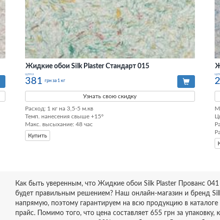
Жидкие обои Silk Plaster Стандарт 015
Ж
цена
це
381
грн за 1 кг
Узнать свою скидку
Расход: 1 кг на 3,5-5 м.кв

М
Темп. нанесения свыше +15°

Ц
Макс. высыхание: 48 час
Ра
Р
Купить
Как быть уверенным, что Жидкие обои Silk Plaster Прованс 04
будет правильным решением? Наш онлайн-магазин и бренд Sil
напрямую, поэтому гарантируем на всю продукцию в каталоге
прайс. Помимо того, что цена составляет 655 грн за упаковку,