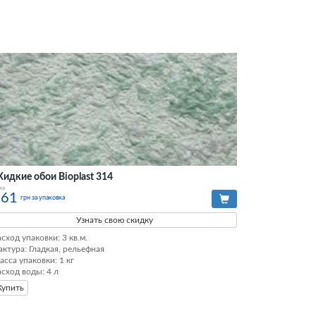
идкие обои Bioplast 314
на
561
грн за упаковка
Узнать свою скидку
сход упаковки: 3 кв.м. 

актура: Гладкая, рельефная 

асса упаковки: 1 кг 

асход воды: 4 л
Купить