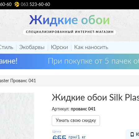
60-60
063
523-60-60
Жидкие обои
СПЕЦИАЛИЗИРОВАННЫЙ ИНТЕРНЕТ-МАГАЗИН
Стиль
Экобарвы
Юрски
Как наносить
аине!
При покупке от 5 пачек о
aster Прованс 041
Жидкие обои Silk Pla
Артикул:
прованс 041
Узнать свою скидку
Цена
К
655
грн
/1 кг