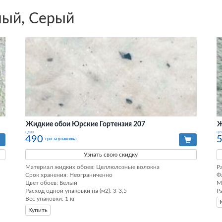
лый, Серый
Жидкие обои Юрские Гортензия 207
Ж
цена
це
490
грн за упаковка
Узнать свою скидку
Материал жидких обоев: Целлюлозные волокна

Ра
Срок хранения: Неограниченно

Ф
Цвет обоев: Белый

М
Расход одной упаковки на (м2): 3-3,5

Р
Вес упаковки: 1 кг
Купить