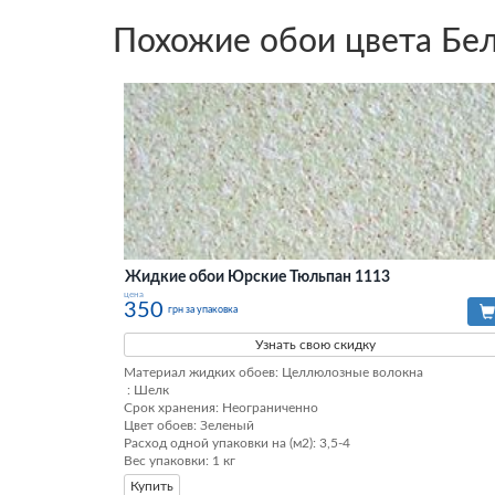
Похожие обои цвета Бе
Жидкие обои Юрские Тюльпан 1113
цена
350
грн за упаковка
Узнать свою скидку
Материал жидких обоев: Целлюлозные волокна

 : Шелк

Срок хранения: Неограниченно

Цвет обоев: Зеленый

Расход одной упаковки на (м2): 3,5-4

Вес упаковки: 1 кг
Купить