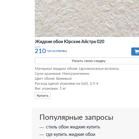
Жидкие обои Юрские Айстра 020
цена
210
грн за упаковка
Узнать свою скидку
Материал жидких обоев: Целлюлозные волокна

Срок хранения: Неограниченно

Цвет обоев: Бежевый

Расход одной упаковки на (м2): 3,5-4

Вес упаковки: 1 кг
Купить
Популярные запросы
стиль обои жидкие купить
где купить жидкие обои