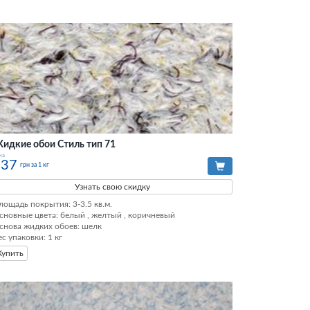
идкие обои Стиль тип 71
на
337
грн за 1 кг
Узнать свою скидку
лощадь покрытия: 3-3.5 кв.м.

сновные цвета: белый , желтый , коричневый

снова жидких обоев: шелк

ес упаковки: 1 кг
Купить