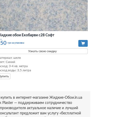
идкие обои Екобарви с28 Софт
на
250
грн за упаковка
Узнать свою скидку
атериал: шелк

вет: Синий

сход: 3-4 кв. метра

асход воды: 3,5 литра
Купить
1 купить в интернет-магазине Жидкие-Обои.in.ua
k Plaster — поддерживаем сотрудничество
 производителя актуальное наличие и лучший
 консультант предложит вам услугу «бесплатной