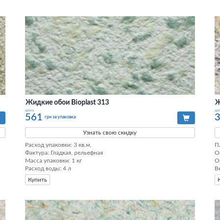
Жидкие обои Bioplast 313
Ж
цена
це
561
грн за упаковка
Узнать свою скидку
Расход упаковки: 3 кв.м. 

П
Фактура: Гладкая, рельефная 

О
Масса упаковки: 1 кг 

О
Расход воды: 4 л
В
Купить