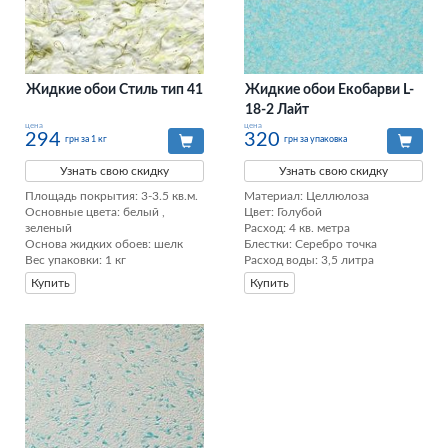
Жидкие обои Стиль тип 41
Жидкие обои Екобарви L-
18-2 Лайт
цена
цена
294
320
грн за 1 кг
грн за упаковка
Узнать свою скидку
Узнать свою скидку
Площадь покрытия: 3-3.5 кв.м.

Материал: Целлюлоза

Основные цвета: белый , 
Цвет: Голубой

зеленый

Расход: 4 кв. метра

Основа жидких обоев: шелк

Блестки: Серебро точка

Вес упаковки: 1 кг
Расход воды: 3,5 литра
Купить
Купить