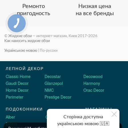
Ремонто
Низкая цена
пригодность
на все бренды
©
Жидкие обои
— интернет-магазин, Киев 2017-2026
Как наносить жидкие обои
Українською мовою
|
По-русски
ЛЕПНОЙ ДЕКОР
Classic Home
Decostar
Decowood
Gaudi Decor
Glanzepol
Harmony
Home Decor
NMC
Orac Decor
Perimeter
Prestige Decor
ПОДОКОННИКИ
МАГАЗИНЫ
Alber
Crystalit
Двери Omis
Сторінка доступна
Estera
Sauberg
Stickerwall
українською мовою 🇺🇦