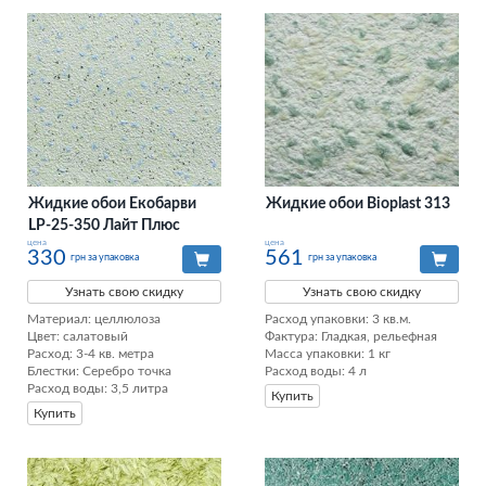
Жидкие обои Екобарви
Жидкие обои Bioplast 313
LP-25-350 Лайт Плюс
цена
цена
330
561
грн за упаковка
грн за упаковка
Узнать свою скидку
Узнать свою скидку
Материал: целлюлоза

Расход упаковки: 3 кв.м. 

Цвет: салатовый

Фактура: Гладкая, рельефная 

Расход: 3-4 кв. метра

Масса упаковки: 1 кг 

Блестки: Серебро точка

Расход воды: 4 л
Расход воды: 3,5 литра
Купить
Купить