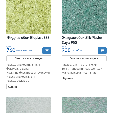
Жидкие обои Bioplast 933
Жидкие обои Silk Plaster
Сауф 950
цена
цена
760
908
грн за упаковка
грн за 1 кг
Узнать свою скидку
Узнать свою скидку
Расход упаковки: 3 кв.м. 

Расход: 1 кг на 3,5-4 м.кв

Фактура: Гладкая 

Темп. нанесения свыше +15°

Наличие блестков: Отсутсвуют 

Макс. высыхание: 48 час
Масса упаковки: 1 кг 

Купить
Расход воды: 5 л
Купить