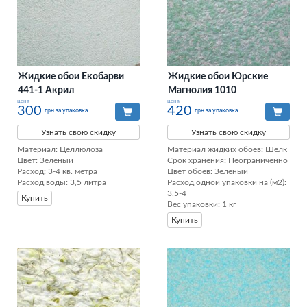
Жидкие обои Екобарви
Жидкие обои Юрские
441-1 Акрил
Магнолия 1010
цена
цена
300
420
грн за упаковка
грн за упаковка
Узнать свою скидку
Узнать свою скидку
Материал: Целлюлоза

Материал жидких обоев: Шелк

Цвет: Зеленый

Срок хранения: Неограниченно

Расход: 3-4 кв. метра

Цвет обоев: Зеленый

Расход воды: 3,5 литра
Расход одной упаковки на (м2): 
3,5-4

Купить
Вес упаковки: 1 кг
Купить