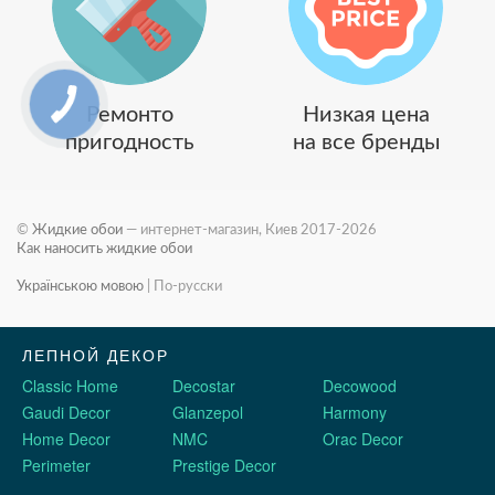
Ремонто
Низкая цена
пригодность
на все бренды
©
Жидкие обои
— интернет-магазин, Киев 2017-2026
Как наносить жидкие обои
Українською мовою
|
По-русски
ЛЕПНОЙ ДЕКОР
Classic Home
Decostar
Decowood
Gaudi Decor
Glanzepol
Harmony
Home Decor
NMC
Orac Decor
Perimeter
Prestige Decor